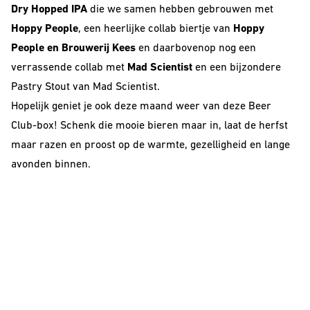
Dry Hopped IPA
die we samen hebben gebrouwen met
Barrel Aged
Hoppy People
, een heerlijke collab biertje van
Hoppy
IPA
People en Brouwerij Kees
en daarbovenop nog een
verrassende collab met
Mad Scientist
en een bijzondere
NEIPA
Pastry Stout van Mad Scientist.
Sour
Hopelijk geniet je ook deze maand weer van deze Beer
Club-box! Schenk die mooie bieren maar in, laat de herfst
maar razen en proost op de warmte, gezelligheid en lange
avonden binnen.
Beer Club
Join our beerclub now!