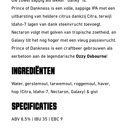
die zowel sappig als lekker “danky” is.
Prince of Dankness is een volle, sappige IPA met een
uitbarsting van heldere citrus dankzij Citra, terwijl
Idaho-7 lagen van dank steenvrucht toevoegt.
Nectaron volgt met golven van tropische zoetheid, en
Galaxy tilt het nog hoger met een vleug passievrucht.
Prince of Dankness is een craftbeer gebrouwen als
eerbetoon aan de legendarische
Ozzy Osbourne
!
INGREDIËNTEN
Water, gerstemout, tarwemout, roggemout, haver,
hop (Citra, Idaho-7, Nectaron, Galaxy) & gist
SPECIFICATIES
ABV 8,5% | IBU 35 | EBC 9