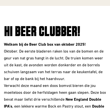
VOOR
The Beer Club
Smooth
BEDRIJVEN
Podcast
Criminals
Huurbrouwen
For The Love Of
Hops
HI BEER CLUBBER!
Downloads
BEER CLUB
Piece of Cake
BIEREN
Welkom bij de Beer Club box van oktober 2025!
Oktober. De eerste bladeren raken los van de bomen en de
Beer Club Trial
geur van nat gras hangt in de lucht. De truien komen weer
STIJLEN
Bieren
uit de kast, de avonden worden donkerder en de borrels
bijbestellen
Alle Stijlen
schuiven langzaam van het terras naar de keukentafel, de
bar of op de bank bij het haardvuur.
Bokbier
Verwacht deze maand een doos bomvol bieren die jou
Alcohol Vrij /
moeiteloos door de herfstdagen heen gaan slepen. Deze box
Arm
bevat maar liefst drie verschillende
New England Double
IPA’s
, een lekkere warme Bock en Pastry stout, een
Double
Donkere Bieren