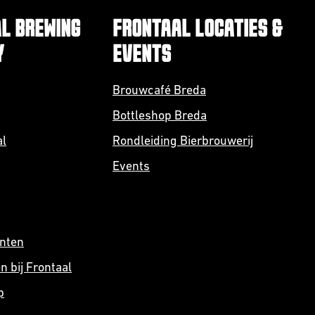
L BREWING
FRONTAAL LOCATIES &
Y
EVENTS
Brouwcafé Breda
Bottleshop Breda
al
Rondleiding Bierbrouwerij
Events
anten
 bij Frontaal
p