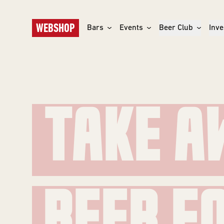
WEBSHOP
Bars
Events
Beer Club
Inve
TAKE A
T
BEER F