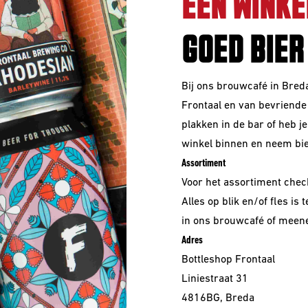
EEN WINKE
GOED BIER
Bij ons brouwcafé in Bred
Frontaal en van bevriende 
plakken in de bar of heb j
winkel binnen en neem bi
Assortiment
Voor het assortiment che
Alles op blik en/of fles is 
in ons brouwcafé of meen
Adres
Bottleshop Frontaal
Liniestraat 31
4816BG, Breda