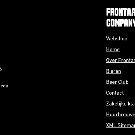
FRONTAA
COMPAN
.
Webshop
Home
Over Fronta
6
Bieren
Beer Club
reda
Contact
Zakelijke kl
Huurbrouwen
XML Sitema