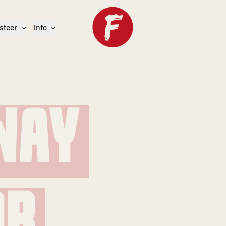
steer
Info
WAY
AKE
OR