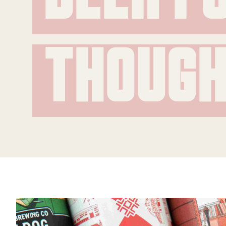
B
THOUG
F