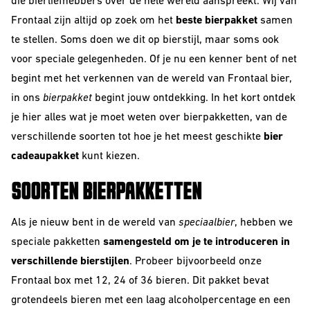
VOOR
die bierliefhebbers over de hele wereld aanspreekt. Wij van
The Beer Club
Smooth
Frontaal zijn altijd op zoek om het
beste bierpakket
samen
BEDRIJVEN
Podcast
Criminals
te stellen. Soms doen we dit op bierstijl, maar soms ook
Huurbrouwen
voor speciale gelegenheden. Of je nu een kenner bent of net
For The Love Of
Hops
begint met het verkennen van de wereld van Frontaal bier,
Downloads
BEER CLUB
in ons
bierpakket
begint jouw ontdekking. In het kort ontdek
Piece of Cake
je hier alles wat je moet weten over bierpakketten, van de
BIEREN
verschillende soorten tot hoe je het meest geschikte
bier
Beer Club Trial
cadeaupakket
kunt kiezen.
STIJLEN
Bieren
SOORTEN BIERPAKKETTEN
bijbestellen
Alle Stijlen
Als je nieuw bent in de wereld van
speciaalbier
, hebben we
Bokbier
speciale pakketten
samengesteld om je te introduceren in
Alcohol Vrij /
verschillende bierstijlen
. Probeer bijvoorbeeld onze
Arm
Frontaal box
met 12, 24 of 36 bieren. Dit pakket bevat
grotendeels bieren met een laag alcoholpercentage en een
Donkere Bieren