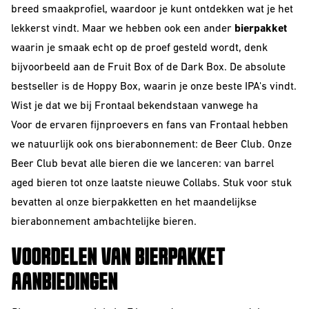
breed smaakprofiel, waardoor je kunt ontdekken wat je het
Barrel Aged
lekkerst vindt. Maar we hebben ook een ander
bierpakket
IPA
waarin je smaak echt op de proef gesteld wordt, denk
bijvoorbeeld aan de
Fruit Box
of de
Dark Box
. De absolute
NEIPA
bestseller is de
Hoppy Box
, waarin je onze beste IPA's vindt.
Sour
Wist je dat we bij Frontaal bekendstaan vanwege ha
Voor de ervaren fijnproevers en fans van Frontaal hebben
we natuurlijk ook ons
bierabonnement
: de Beer Club. Onze
Beer Club bevat alle bieren die we lanceren: van barrel
aged bieren tot onze laatste nieuwe Collabs. Stuk voor stuk
bevatten al onze bierpakketten en het maandelijkse
bierabonnement ambachtelijke bieren.
Beer Club
VOORDELEN VAN BIERPAKKET
Join our beerclub now!
AANBIEDINGEN