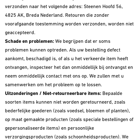
VOOR
The Beer Club
verzonden naar het volgende adres: Steenen Hoofd 56,
Smooth
BEDRIJVEN
Podcast
Criminals
4825 AK, Breda Nederland. Retouren die zonder
voorafgaande toestemming worden verzonden, worden niet
Huurbrouwen
For The Love Of
geaccepteerd.
Hops
Downloads
Schade en problemen:
We begrijpen dat er soms
BEER CLUB
Piece of Cake
problemen kunnen optreden. Als uw bestelling defect
BIEREN
aankomt, beschadigd is, of als u het verkeerde item heeft
ontvangen, inspecteer het dan onmiddellijk bij ontvangst en
Beer Club Trial
STIJLEN
neem onmiddellijk contact met ons op. We zullen met u
Bieren
samenwerken om het probleem op te lossen.
bijbestellen
Alle Stijlen
Uitzonderingen / Niet-retourneerbare items:
Bepaalde
soorten items kunnen niet worden geretourneerd, zoals
Bokbier
bederfelijke goederen (zoals voedsel, bloemen of planten),
Alcohol Vrij /
op maat gemaakte producten (zoals speciale bestellingen of
Arm
gepersonaliseerde items) en persoonlijke
Donkere Bieren
verzorgingsproducten (zoals schoonheidsproducten). We