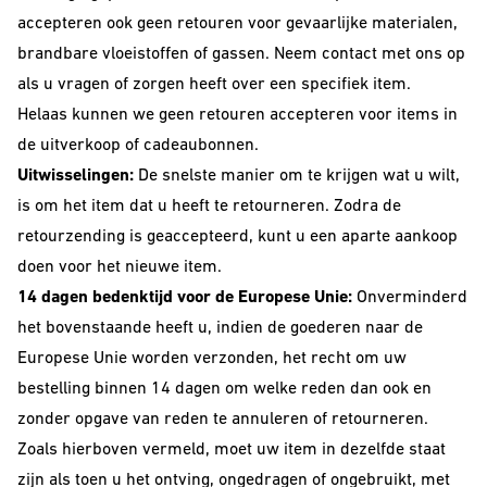
accepteren ook geen retouren voor gevaarlijke materialen,
Barrel Aged
brandbare vloeistoffen of gassen. Neem contact met ons op
IPA
als u vragen of zorgen heeft over een specifiek item.
Helaas kunnen we geen retouren accepteren voor items in
NEIPA
de uitverkoop of cadeaubonnen.
Sour
Uitwisselingen:
De snelste manier om te krijgen wat u wilt,
is om het item dat u heeft te retourneren. Zodra de
retourzending is geaccepteerd, kunt u een aparte aankoop
doen voor het nieuwe item.
14 dagen bedenktijd voor de Europese Unie:
Onverminderd
het bovenstaande heeft u, indien de goederen naar de
Europese Unie worden verzonden, het recht om uw
Beer Club
bestelling binnen 14 dagen om welke reden dan ook en
Join our beerclub now!
zonder opgave van reden te annuleren of retourneren.
Zoals hierboven vermeld, moet uw item in dezelfde staat
zijn als toen u het ontving, ongedragen of ongebruikt, met