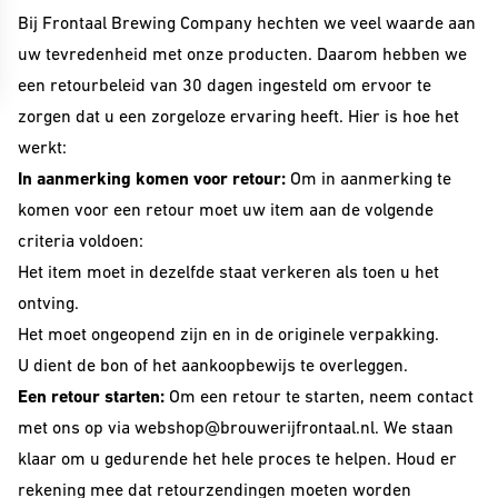
Collabs
Evenementenkalender
Bij Frontaal Brewing Company hechten we veel waarde aan
ONLY
Info
Merch
uw tevredenheid met onze producten. Daarom hebben we
INFORMATIE
Informatie &
een retourbeleid van 30 dagen ingesteld om ervoor te
Cadeau
inschrijven
Investeer
zorgen dat u een zorgeloze ervaring heeft. Hier is hoe het
INFORMATIE
Gastbieren
werkt:
Beer Club
account
In aanmerking komen voor retour:
Om in aanmerking te
Over Frontaal
komen voor een retour moet uw item aan de volgende
INVESTOR
Beer Club
Rondleiding
SERIES
criteria voldoen:
Exclusives
Brouwerij
EXCLUSIVES
Het item moet in dezelfde staat verkeren als toen u het
Alle Series
Vacatures
ontving.
Investor
Het moet ongeopend zijn en in de originele verpakking.
Exclusives
Core Range
Blogs
BEER CLUB
U dient de bon of het aankoopbewijs te overleggen.
10 Years
Contact
DROPS
Een retour starten:
Om een retour te starten, neem contact
Editions
met ons op via
webshop@brouwerijfrontaal.nl
. We staan
Beer Club
Great Minds
klaar om u gedurende het hele proces te helpen. Houd er
Edities
Serie
rekening mee dat retourzendingen moeten worden