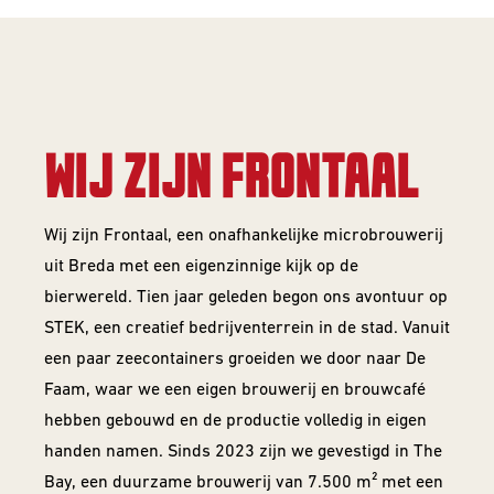
Barrel Aged
IPA
NEIPA
WIJ ZIJN FRONTAAL
Sour
Wij zijn Frontaal, een onafhankelijke microbrouwerij
uit Breda met een eigenzinnige kijk op de
bierwereld. Tien jaar geleden begon ons avontuur op
STEK, een creatief bedrijventerrein in de stad. Vanuit
een paar zeecontainers groeiden we door naar De
Beer Club
Faam, waar we een eigen brouwerij en brouwcafé
Join our beerclub now!
hebben gebouwd en de productie volledig in eigen
handen namen. Sinds 2023 zijn we gevestigd in The
Bay, een duurzame brouwerij van 7.500 m² met een