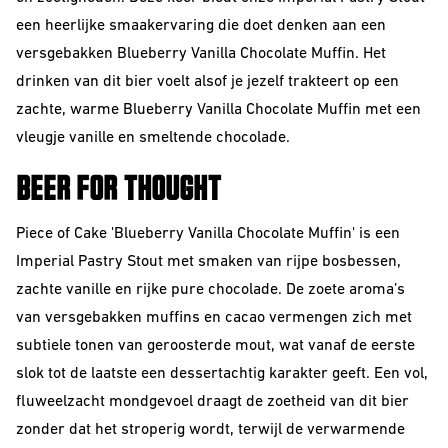
een heerlijke smaakervaring die doet denken aan een
Barrel Aged
versgebakken Blueberry Vanilla Chocolate Muffin. Het
IPA
drinken van dit bier voelt alsof je jezelf trakteert op een
NEIPA
zachte, warme Blueberry Vanilla Chocolate Muffin met een
vleugje vanille en smeltende chocolade.
Sour
BEER FOR THOUGHT
Piece of Cake 'Blueberry Vanilla Chocolate Muffin' is een
Imperial Pastry Stout met smaken van rijpe bosbessen,
zachte vanille en rijke pure chocolade. De zoete aroma’s
van versgebakken muffins en cacao vermengen zich met
Beer Club
subtiele tonen van geroosterde mout, wat vanaf de eerste
Join our beerclub now!
slok tot de laatste een dessertachtig karakter geeft.
Een vol,
fluweelzacht mondgevoel draagt de zoetheid van dit bier
zonder dat het stroperig wordt, terwijl de verwarmende