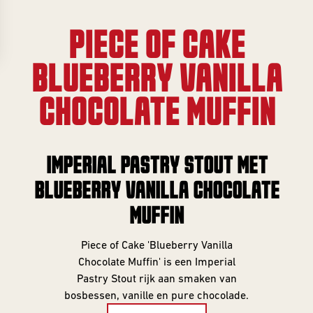
Collabs
Evenementenkalender
ONLY
Info
Merch
PIECE OF CAKE
INFORMATIE
Informatie &
Cadeau
inschrijven
BLUEBERRY VANILLA
Investeer
INFORMATIE
Gastbieren
Beer Club
CHOCOLATE MUFFIN
account
Over Frontaal
INVESTOR
Beer Club
Rondleiding
SERIES
Exclusives
IMPERIAL PASTRY STOUT MET
Brouwerij
EXCLUSIVES
Alle Series
BLUEBERRY VANILLA CHOCOLATE
Vacatures
Investor
MUFFIN
Exclusives
Core Range
Blogs
BEER CLUB
10 Years
Contact
Piece of Cake 'Blueberry Vanilla
DROPS
Editions
Chocolate Muffin' is een Imperial
Pastry Stout rijk aan smaken van
Beer Club
Great Minds
bosbessen, vanille en pure chocolade.
Edities
Serie