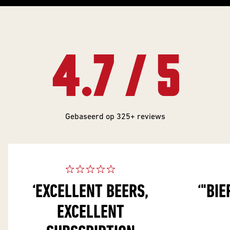
4.7 / 5
Gebaseerd op 325+ reviews
‘
EXCELLENT BEERS,
‘
"BIE
EXCELLENT