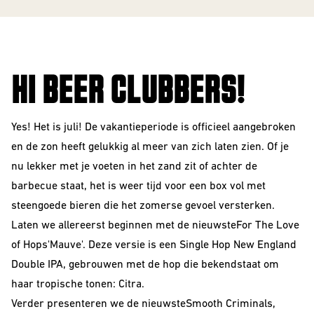
VOOR
The Beer Club
Smooth
BEDRIJVEN
Podcast
Criminals
Huurbrouwen
For The Love Of
Hops
HI BEER CLUBBERS!
Downloads
BEER CLUB
Piece of Cake
BIEREN
Yes! Het is juli! De vakantieperiode is officieel aangebroken
en de zon heeft gelukkig al meer van zich laten zien. Of je
Beer Club Trial
nu lekker met je voeten in het zand zit of achter de
STIJLEN
Bieren
barbecue staat, het is weer tijd voor een box vol met
bijbestellen
Alle Stijlen
steengoede bieren die het zomerse gevoel versterken.
Laten we allereerst beginnen met de nieuwste
For The Love
Bokbier
of Hops
'Mauve'. Deze versie is een Single Hop New England
Alcohol Vrij /
Double IPA, gebrouwen met de hop die bekendstaat om
Arm
haar tropische tonen: Citra.
Verder presenteren we de nieuwste
Smooth Criminals
,
Donkere Bieren