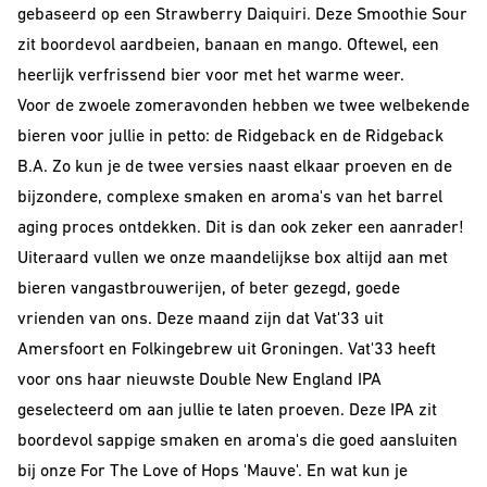
gebaseerd op een Strawberry Daiquiri. Deze Smoothie Sour
Barrel Aged
zit boordevol aardbeien, banaan en mango. Oftewel, een
IPA
heerlijk verfrissend bier voor met het warme weer.
Voor de zwoele zomeravonden hebben we twee welbekende
NEIPA
bieren voor jullie in petto: de Ridgeback en de Ridgeback
Sour
B.A. Zo kun je de twee versies naast elkaar proeven en de
bijzondere, complexe smaken en aroma's van het barrel
aging proces ontdekken. Dit is dan ook zeker een aanrader!
Uiteraard vullen we onze maandelijkse box altijd aan met
bieren van
gastbrouwerijen
, of beter gezegd, goede
vrienden van ons. Deze maand zijn dat Vat'33 uit
Amersfoort en Folkingebrew uit Groningen. Vat'33 heeft
Beer Club
voor ons haar nieuwste Double New England IPA
Join our beerclub now!
geselecteerd om aan jullie te laten proeven. Deze IPA zit
boordevol sappige smaken en aroma's die goed aansluiten
bij onze For The Love of Hops 'Mauve'. En wat kun je