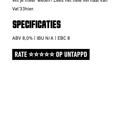
Wil je meer weten? Lees het hele verhaal van
Vat'33
hier
.
SPECIFICATIES
ABV 8,0% | IBU N/A | EBC 8
RATE ⭐⭐⭐⭐⭐ OP UNTAPPD