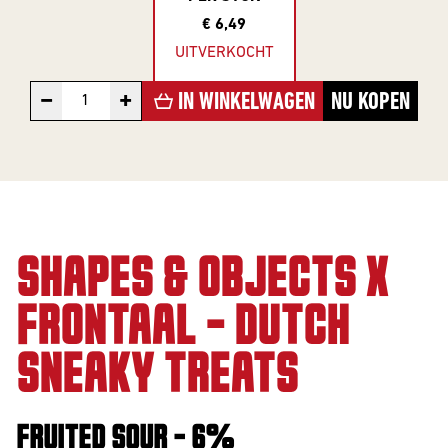
€ 6,49
Barrel Aged
UITVERKOCHT
IPA
−
+
IN WINKELWAGEN
NU KOPEN
NEIPA
Sour
SHAPES & OBJECTS X
FRONTAAL - DUTCH
Beer Club
SNEAKY TREATS
Join our beerclub now!
FRUITED SOUR - 6%