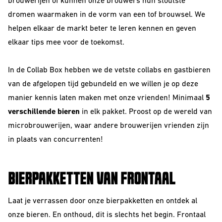
brouwerijen of kunnen onze brouwers hun stoutste
Barrel Aged
dromen waarmaken in de vorm van een tof brouwsel. We
helpen elkaar de markt beter te leren kennen en geven
IPA
elkaar tips mee voor de toekomst.
NEIPA
In de Collab Box
hebben we de vetste collabs en gastbieren
Sour
van de afgelopen tijd gebundeld en we willen je op deze
manier kennis laten maken met onze vrienden! Minimaal
5
verschillende bieren
in elk pakket. Proost op de wereld van
microbrouwerijen, waar andere brouwerijen vrienden zijn
in plaats van concurrenten!
Beer Club
BIERPAKKETTEN VAN FRONTAAL
Join our beerclub now!
Laat je verrassen door onze bierpakketten en ontdek al
onze bieren. En onthoud, dit is slechts het begin. Frontaal