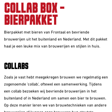
VOOR
COLLAB BOX -
The Beer Club
Smooth
BEDRIJVEN
Podcast
Criminals
BIERPAKKET
Huurbrouwen
For The Love Of
Hops
Downloads
Bierpakket met bieren van Frontaal en bevriende
BEER CLUB
Piece of Cake
brouwerijen uit het buitenland en Nederland. Met dit pakket
BIEREN
haal je een leuke mix van brouwerijen en stijlen in huis.
Beer Club Trial
STIJLEN
COLLABS
Bieren
bijbestellen
Alle Stijlen
Zoals je vast hebt meegekregen brouwen we regelmatig een
Bokbier
zogenoemde 'collab', oftewel een samenwerking. Tijdens
een collab bezoeken wij bevriende brouwerijen in het
Alcohol Vrij /
buitenland of in Nederland om samen een bier te brouwen.
Arm
Op deze manier leren we van brouwtechnieken van andere
Donkere Bieren