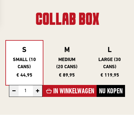
Collabs
Evenementenkalender
ONLY
Info
Merch
COLLAB BOX
INFORMATIE
Informatie &
Cadeau
inschrijven
Investeer
INFORMATIE
Gastbieren
Beer Club
account
S
M
L
Over Frontaal
INVESTOR
SMALL (10
MEDIUM
LARGE (30
Beer Club
Rondleiding
SERIES
CANS)
(20 CANS)
CANS)
Exclusives
Brouwerij
EXCLUSIVES
€ 44,95
€ 89,95
€ 119,95
Alle Series
Vacatures
Investor
−
+
IN WINKELWAGEN
NU KOPEN
Exclusives
Core Range
Blogs
BEER CLUB
10 Years
Contact
DROPS
Editions
Beer Club
Great Minds
Edities
Serie