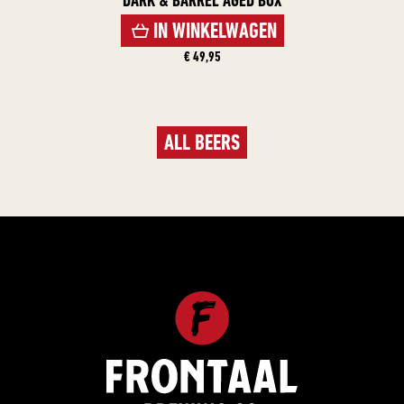
DARK & BARREL AGED BOX
IN WINKELWAGEN
€ 49,95
ALL BEERS