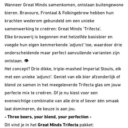
VOOR
Wanneer Great Minds samenkomen, ontstaan buitengewone
The Beer Club
Smooth
BEDRIJVEN
Podcast
bieren. Bravoure, Frontaal & Folkingebrew hebben hun
Criminals
krachten wederom gebundeld om een unieke
Huurbrouwen
For The Love Of
samenwerking te creëren: Great Minds ‘Trifecta’.
Hops
Downloads
Elke brouwerij is begonnen met hetzelfde basisbier en
BEER CLUB
Piece of Cake
voegde hun eigen kenmerkende
'adjunct'
toe, waardoor drie
BIEREN
onderscheidende maar perfect aanvullende varianten zijn
ontstaan. 👁️
Beer Club Trial
Het concept? Drie dikke, triple-mashed Imperial Stouts, elk
STIJLEN
Bieren
met een unieke
'adjunct'
. Geniet van elk bier afzonderlijk of
bijbestellen
Alle Stijlen
blend ze samen in het meegeleverde Trifecta glas om jouw
perfecte mix te creëren. Of je nu kiest voor een
Bokbier
evenwichtige combinatie van alle drie of liever één smaak
Alcohol Vrij /
laat domineren, de keuze is aan jou.
Arm
- Three beers, your blend, your perfection -
Donkere Bieren
Dit vind je in het
Great Minds Trifecta
pakket: