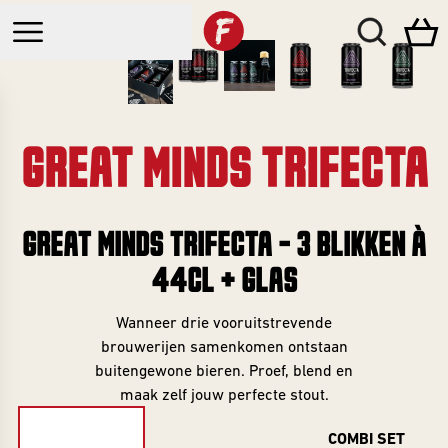
GREAT MINDS TRIFECTA
Webshop
Bars
GREAT MINDS TRIFECTA - 3 BLIKKEN À
CATEGORIEËN
44CL + GLAS
Brouwcafé
Events
Alle Bieren
Breda
Wanneer drie vooruitstrevende
Nieuw
brouwerijen samenkomen ontstaan
Beer Club
Brewda
Sale
buitengewone bieren. Proef, blend en
Bottleshop
Zomerbierfestival
maak zelf jouw perfecte stout.
Bierpakketten
Breda
Investeer
BEER CLUB
COMBI SET