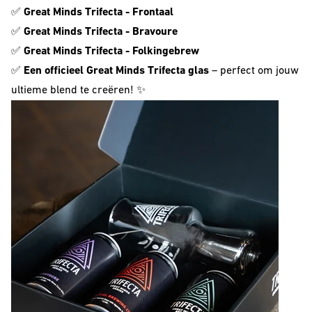
✅
Great Minds Trifecta - Frontaal
Barrel Aged
✅
Great Minds Trifecta - Bravoure
IPA
✅
Great Minds Trifecta - Folkingebrew
✅
Een officieel Great Minds Trifecta glas
– perfect om jouw
NEIPA
ultieme blend te creëren! ✨
Sour
Beer Club
Join our beerclub now!