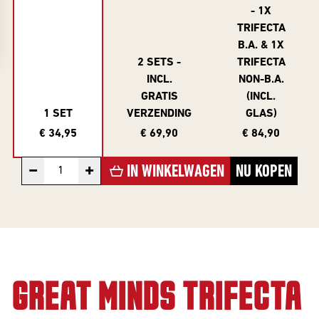
Collabs
Evenementenkalender
- 1X
ONLY
Info
TRIFECTA
Merch
INFORMATIE
B.A. & 1X
Informatie &
Cadeau
2 SETS -
TRIFECTA
inschrijven
Investeer
INCL.
NON-B.A.
INFORMATIE
Gastbieren
GRATIS
(INCL.
Beer Club
1 SET
VERZENDING
GLAS)
account
Over Frontaal
€ 34,95
€ 69,90
€ 84,90
INVESTOR
Beer Club
Rondleiding
SERIES
Exclusives
Brouwerij
EXCLUSIVES
−
+
IN WINKELWAGEN
NU KOPEN
Alle Series
Vacatures
Investor
Exclusives
Core Range
Blogs
BEER CLUB
10 Years
Contact
DROPS
Editions
GREAT MINDS TRIFECTA
Beer Club
Great Minds
Edities
Serie