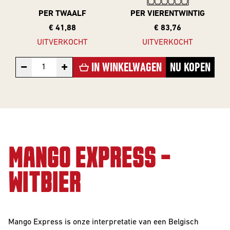
VOOR
The Beer Club
Smooth
PER TWAALF
PER VIERENTWINTIG
BEDRIJVEN
Podcast
Criminals
€ 41,88
€ 83,76
Huurbrouwen
UITVERKOCHT
UITVERKOCHT
For The Love Of
Hops
Downloads
−
+
IN WINKELWAGEN
NU KOPEN
BEER CLUB
Piece of Cake
BIEREN
Beer Club Trial
STIJLEN
Bieren
bijbestellen
Alle Stijlen
MANGO EXPRESS -
Bokbier
WITBIER
Alcohol Vrij /
Arm
Mango Express is onze interpretatie van een Belgisch
Donkere Bieren