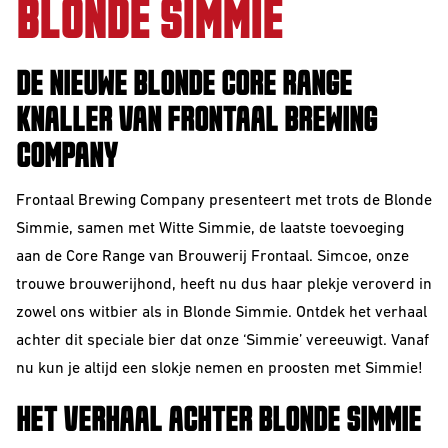
BLONDE SIMMIE
Barrel Aged
IPA
DE NIEUWE BLONDE CORE RANGE
NEIPA
KNALLER VAN FRONTAAL BREWING
Sour
COMPANY
Frontaal Brewing Company presenteert met trots de Blonde
Simmie, samen met Witte Simmie, de laatste toevoeging
aan de Core Range van Brouwerij Frontaal.
Simcoe, onze
trouwe brouwerijhond, heeft nu dus haar plekje veroverd in
zowel ons witbier als in Blonde Simmie. Ontdek het verhaal
Beer Club
achter dit speciale bier dat onze ‘Simmie’ vereeuwigt. Vanaf
Join our beerclub now!
nu kun je altijd een slokje nemen en proosten met Simmie!
HET VERHAAL ACHTER BLONDE SIMMIE