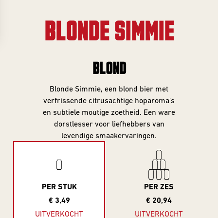
Collabs
Evenementenkalender
ONLY
Info
Merch
BLONDE SIMMIE
INFORMATIE
Informatie &
Cadeau
inschrijven
Investeer
INFORMATIE
Gastbieren
BLOND
Beer Club
account
Over Frontaal
Blonde Simmie, een blond bier met
INVESTOR
Beer Club
Rondleiding
verfrissende citrusachtige hoparoma's
SERIES
Exclusives
Brouwerij
EXCLUSIVES
en subtiele moutige zoetheid. Een ware
dorstlesser voor liefhebbers van
Alle Series
Vacatures
Investor
levendige smaakervaringen.
Exclusives
Core Range
Blogs
BEER CLUB
10 Years
Contact
DROPS
Editions
PER STUK
PER ZES
Beer Club
Great Minds
€ 3,49
€ 20,94
Edities
Serie
UITVERKOCHT
UITVERKOCHT