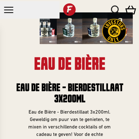
Webshop
EAU DE BIÈRE
Bars
CATEGORIEËN
EAU DE BIÈRE - BIERDESTILLAAT
Brouwcafé
Events
Alle Bieren
3X200ML
Breda
Nieuw
Beer Club
Brewda
Eau de Bière - Bierdestillaat 3x200ml.
Sale
Geweldig om puur van te genieten, te
Bottleshop
Zomerbierfestival
mixen in verschillende cocktails of om
Bierpakketten
Breda
Investeer
cadeau te geven! Voor de echte
BEER CLUB