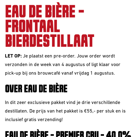
VOOR
The Beer Club
Smooth
EAU DE BIÈRE -
BEDRIJVEN
Podcast
Criminals
FRONTAAL
Huurbrouwen
For The Love Of
Hops
BIERDESTILLAAT
Downloads
BEER CLUB
Piece of Cake
BIEREN
LET OP:
Je plaatst een pre-order. Jouw order wordt
verzonden in de week van 4 augustus of ligt klaar voor
Beer Club Trial
pick-up bij ons brouwcafé vanaf vrijdag 1 augustus.
STIJLEN
Bieren
bijbestellen
OVER EAU DE BIÈRE
Alle Stijlen
Bokbier
In dit zeer exclusieve pakket vind je drie verschillende
destillaten. De prijs van het pakket is €55,- per stuk en is
Alcohol Vrij /
inclusief gratis verzending!
Arm
EAU DE BIÈRE - PREMIER CRU - 40.0%
Donkere Bieren