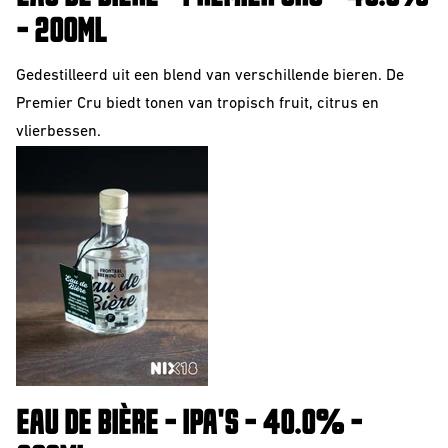
- 200ML
Barrel Aged
IPA
Gedestilleerd uit een blend van verschillende bieren. De
Premier Cru biedt tonen van tropisch fruit, citrus en
NEIPA
vlierbessen.
Sour
Beer Club
Join our beerclub now!
EAU DE BIÈRE - IPA'S - 40.0% -