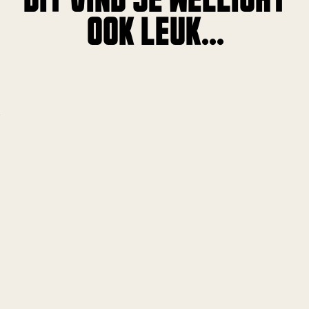
DIT VIND JE WELLICHT
OOK LEUK...
!
!
!