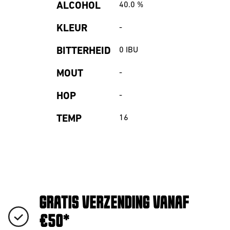
ALCOHOL
40.0
%
KLEUR
-
BITTERHEID
0
IBU
MOUT
-
HOP
-
TEMP
16
GRATIS VERZENDING VANAF
€50*