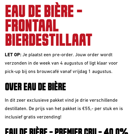
10 Years
EAU DE BIÈRE -
Editions
FRONTAAL
BIERDESTILLAAT
BEER
STYLES
LET OP:
Je plaatst een pre-order. Jouw order wordt
All Styles
verzonden in de week van 4 augustus of ligt klaar voor
pick-up bij ons brouwcafé vanaf vrijdag 1 augustus.
Alcohol Vrij /
Arm
OVER EAU DE BIÈRE
Barrel Aged
In dit zeer exclusieve pakket vind je drie verschillende
Donkere
destillaten. De prijs van het pakket is €55,- per stuk en is
Bieren
inclusief gratis verzending!
IPA
EAU DE BIÈRE - PREMIER CRU - 40.0%