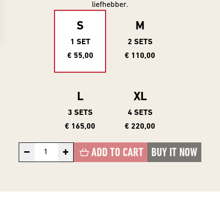
Gifts
Event
liefhebber.
overview
Info
S
M
1 SET
2 SETS
SERIES
About
€ 55,00
€ 110,00
Frontaal
All Series
Core Range
L
XL
Jobs
Great Minds
3 SETS
4 SETS
Series
€ 165,00
€ 220,00
Contact
Smooth
−
+
ADD TO CART
BUY IT NOW
Criminals
Rental
For The Love
brewing
Of Hops
Piece of Cake