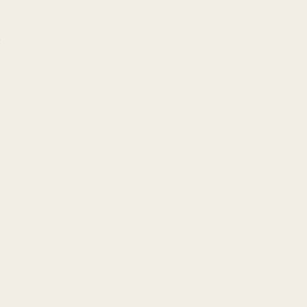
!
!
!