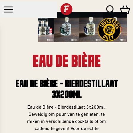
Beers
EAU DE BIÈRE
Bars
CATEGORIES
EAU DE BIÈRE - BIERDESTILLAAT
Brewpub
Events
All Beers
3X200ML
Breda
Beer Boxes
Brewda
Eau de Bière - Bierdestillaat 3x200ml.
Collabs
Geweldig om puur van te genieten, te
Bottleshop
2025
mixen in verschillende cocktails of om
Merch
Breda
cadeau te geven! Voor de echte