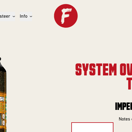
steer
Info
SYSTEM OV
T
IMPE
Notes 