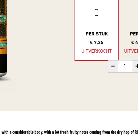
PER STUK
PE
€ 7,25
€ 
UITVERKOCHT
UITVE
−
with a considerable body, with a lot fresh fruity notes coming from the dry hop of 