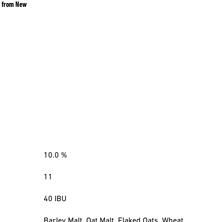
g from New
10.0
%
11
40
IBU
Barley Malt, Oat Malt, Flaked Oats, Wheat