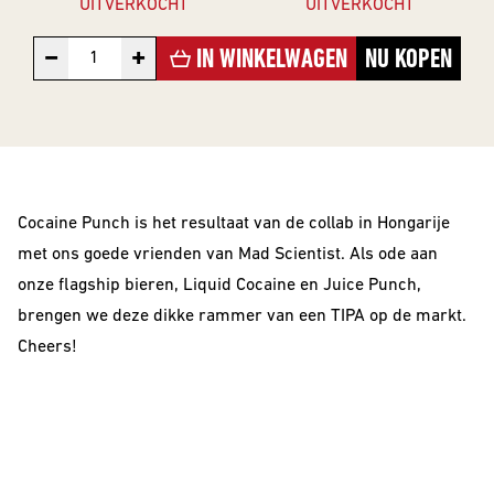
VOOR
UITVERKOCHT
UITVERKOCHT
The Beer Club
Smooth
BEDRIJVEN
Podcast
Criminals
−
+
IN WINKELWAGEN
NU KOPEN
Huurbrouwen
For The Love Of
Hops
Downloads
BEER CLUB
Piece of Cake
BIEREN
Cocaine Punch is het resultaat van de collab in Hongarije
Beer Club Trial
met ons goede vrienden van Mad Scientist. Als ode aan
STIJLEN
onze flagship bieren, Liquid Cocaine en Juice Punch,
Bieren
bijbestellen
brengen we deze dikke rammer van een TIPA op de markt.
Alle Stijlen
Cheers!
Bokbier
Alcohol Vrij /
Arm
Donkere Bieren