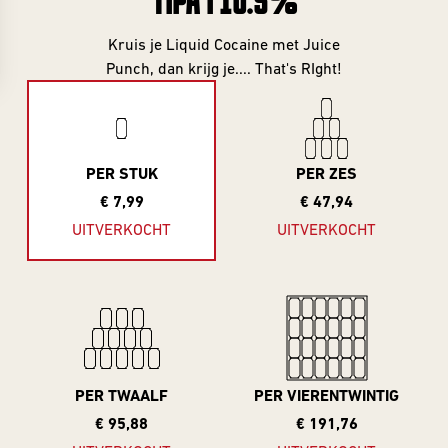
TIPA | 10.5%
Collabs
Evenementenkalender
ONLY
Info
Merch
Kruis je Liquid Cocaine met Juice
INFORMATIE
Punch, dan krijg je.... That's RIght!
Informatie &
Cadeau
inschrijven
Investeer
INFORMATIE
Gastbieren
Beer Club
account
Over Frontaal
PER STUK
PER ZES
INVESTOR
Beer Club
€ 7,99
€ 47,94
Rondleiding
SERIES
Exclusives
Brouwerij
EXCLUSIVES
UITVERKOCHT
UITVERKOCHT
Alle Series
Vacatures
Investor
Exclusives
Core Range
Blogs
BEER CLUB
10 Years
Contact
DROPS
Editions
PER TWAALF
PER VIERENTWINTIG
Beer Club
Great Minds
€ 95,88
€ 191,76
Edities
Serie