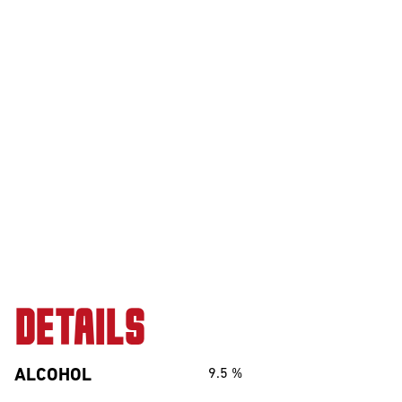
Barrel Aged
IPA
NEIPA
Sour
Beer Club
DETAILS
Join our beerclub now!
ALCOHOL
9.5
%