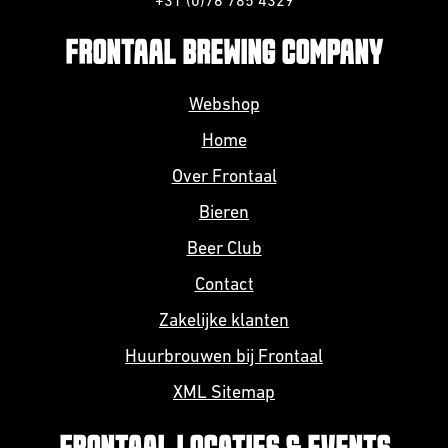
+31 (0)76 785 4329
Barrel Aged
FRONTAAL BREWING COMPANY
IPA
Webshop
NEIPA
Home
Sour
Over Frontaal
Bieren
Beer Club
Contact
Zakelijke klanten
Beer Club
Huurbrouwen bij Frontaal
Join our beerclub now!
XML Sitemap