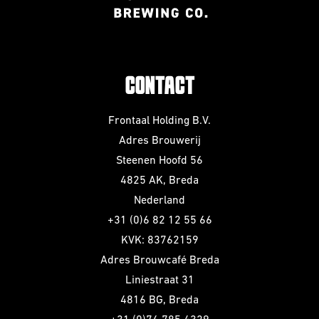
VOOR
The Beer Club
Smooth
BEDRIJVEN
Podcast
Criminals
Huurbrouwen
For The Love Of
Hops
CONTACT
Downloads
BEER CLUB
Piece of Cake
Frontaal Holding B.V.
BIEREN
Adres Brouwerij
Beer Club Trial
Steenen Hoofd 56
STIJLEN
4825 AK, Breda
Bieren
Nederland
bijbestellen
Alle Stijlen
+31 (0)6 82 12 55 66
Bokbier
KVK: 83762159
Adres Brouwcafé Breda
Alcohol Vrij /
Liniestraat 31
Arm
4816 BG, Breda
Donkere Bieren