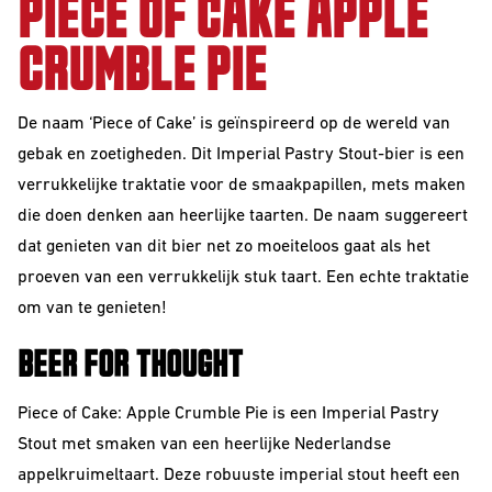
PIECE OF CAKE APPLE
Barrel Aged
CRUMBLE PIE
IPA
NEIPA
De naam ‘Piece of Cake’ is geïnspireerd op de wereld van
gebak en zoetigheden. Dit Imperial Pastry Stout-bier is een
Sour
verrukkelijke traktatie voor de smaakpapillen, mets maken
die doen denken aan heerlijke taarten. De naam suggereert
dat genieten van dit bier net zo moeiteloos gaat als het
proeven van een verrukkelijk stuk taart. Een echte traktatie
om van te genieten!
BEER FOR THOUGHT
Beer Club
Join our beerclub now!
Piece of Cake: Apple Crumble Pie is een Imperial Pastry
Stout met smaken van een heerlijke Nederlandse
appelkruimeltaart. Deze robuuste imperial stout heeft een