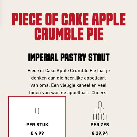
Collabs
Evenementenkalender
ONLY
Info
Merch
PIECE OF CAKE APPLE
INFORMATIE
Informatie &
Cadeau
inschrijven
CRUMBLE PIE
Investeer
INFORMATIE
Gastbieren
Beer Club
account
Over Frontaal
IMPERIAL PASTRY STOUT
INVESTOR
Beer Club
Rondleiding
SERIES
Exclusives
Brouwerij
EXCLUSIVES
Piece of Cake Apple Crumble Pie laat je
denken aan die heerlijke appeltaart
Alle Series
Vacatures
Investor
van oma. Een vleugje kaneel en veel
Exclusives
Core Range
tonen van warme appeltaart. Cheers!
Blogs
BEER CLUB
10 Years
Contact
DROPS
Editions
Beer Club
Great Minds
PER STUK
PER ZES
Edities
Serie
€ 4,99
€ 29,94