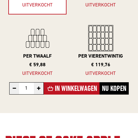
VOOR
UITVERKOCHT
UITVERKOCHT
The Beer Club
Smooth
BEDRIJVEN
Podcast
Criminals
Huurbrouwen
For The Love Of
Hops
Downloads
BEER CLUB
Piece of Cake
BIEREN
PER TWAALF
PER VIERENTWINTIG
€ 59,88
€ 119,76
Beer Club Trial
UITVERKOCHT
UITVERKOCHT
STIJLEN
Bieren
bijbestellen
−
+
IN WINKELWAGEN
NU KOPEN
Alle Stijlen
Bokbier
Alcohol Vrij /
Arm
Donkere Bieren