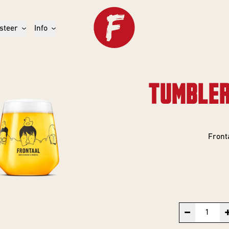
steer
Info
TUMBLER
Front
−