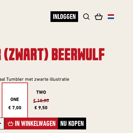
INLOGGEN
 (ZWART) BEERWULF
aal Tumbler met zwarte illustratie
TWO
ONE
€ 10,00
€ 7,00
€ 9,50
+
IN WINKELWAGEN
NU KOPEN