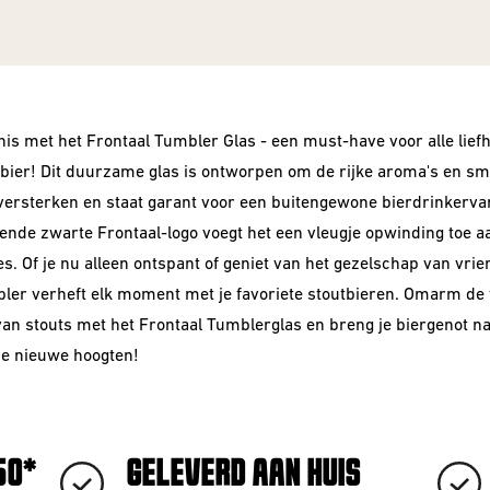
is met het Frontaal Tumbler Glas - een must-have voor alle lief
 bier! Dit duurzame glas is ontworpen om de rijke aroma's en s
 versterken en staat garant voor een buitengewone bierdrinkerva
lende zwarte Frontaal-logo voegt het een vleugje opwinding toe aa
es. Of je nu alleen ontspant of geniet van het gezelschap van vrie
ler verheft elk moment met je favoriete stoutbieren. Omarm de
van stouts met het Frontaal Tumblerglas en breng je biergenot n
e nieuwe hoogten!
50*
GELEVERD AAN HUIS