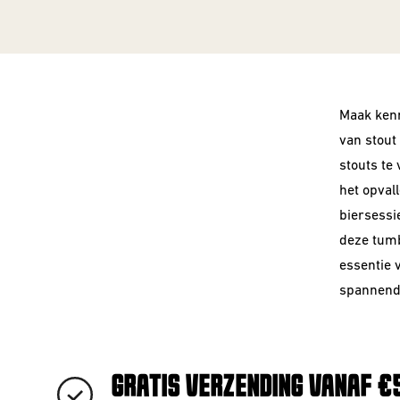
Maak kenn
van stout
stouts te
het opval
biersessi
deze tumb
essentie 
spannend
GRATIS VERZENDING VANAF €