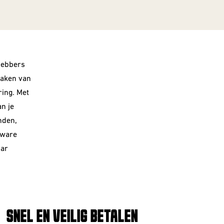
hebbers
maken van
ring. Met
n je
nden,
 ware
aar
SNEL EN VEILIG BETALEN