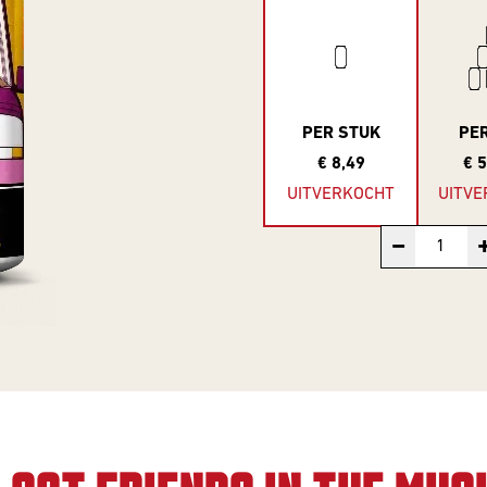
PER STUK
PE
€ 8,49
€ 
UITVERKOCHT
UITVE
−