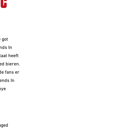
IC
 got
nds In
taat heeft
ed bieren.
de fans er
iends In
hye
aged