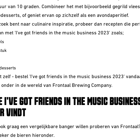
ur van 10 graden. Combineer het met bijvoorbeeld gegrild vlees
desserts, of geniet ervan op zichzelf als een avondaperitief.
zoek bent naar culinaire inspiratie, probeer dan recepten die per
 met 'I've got friends in the music business 2023' zoals;
els
stuk
desserts
 zelf - bestel 'I've got friends in the music business 2023' vand
 onder in de wereld van Frontaal Brewing Company.
E I'VE GOT FRIENDS IN THE MUSIC BUSINES
R VINDT
ook graag een vergelijkbare banger willen proberen van Frontaal
eker de bieren hieronder.