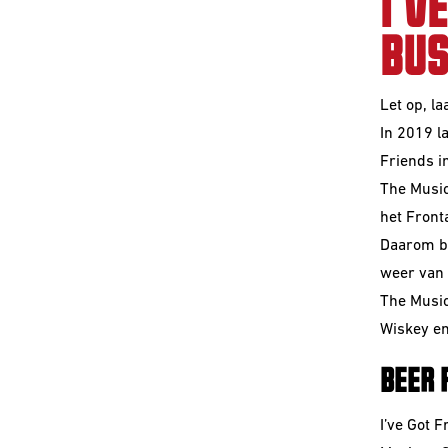
I'V
BUS
Let op, la
In 2019 l
Friends i
The Music
het Front
Daarom br
weer van t
The Music
Wiskey en 
BEER 
I’ve Got 