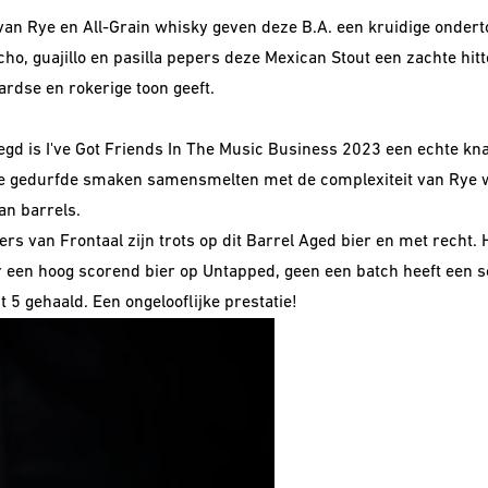
van Rye en All-Grain whisky geven deze B.A. een kruidige ondert
cho, guajillo en pasilla pepers deze Mexican Stout een zachte hit
aardse en rokerige toon geeft.
egd is I've Got Friends In The Music Business 2023
een echte knal
e gedurfde smaken samensmelten met de complexiteit van Rye 
ian barrels.
s van Frontaal zijn trots op dit Barrel Aged bier en met recht. H
 een hoog scorend bier op Untapped, geen een batch heeft een s
t 5 gehaald. Een ongelooflijke prestatie!