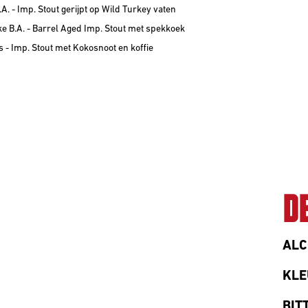
.A. - Imp. Stout gerijpt op Wild Turkey vaten
ke B.A. - Barrel Aged Imp. Stout met spekkoek
 - Imp. Stout met Kokosnoot en koffie
D
ALC
KLE
BIT