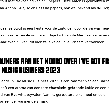
tout met toevoeging van chilipepers. Deze batch is gebrouwen m
an Ancho, Guajillo en Passilla pepers, ook wel bekend als de ‘Holy
.
caanse Stout is een fiesta voor de zintuigen door de verwarmen
omplexiteit en de subtiele pittige kick van de Mexicaanse pepers
aar even blijven, dit bier zal elke cel in je lichaam verwarmen.
OUWERS AAN HET WOORD OVER I'VE GOT FR
E MUSIC BUSINESS 2023
Friends In The Music Business 2023 is een rammer van een Barre
 heeft een aroma van donkere chocolade, gebrande koffie en een s
id van Rye whiskeyvaten. Vanille, geroosterd eikenhout en de chi
oor een verwarmende smaak.