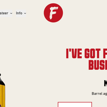
steer
Info
I'VE GOT 
BUSI
M
Barrel a