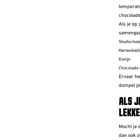
temperatu
chocolade
Als je op 
samengaan
Stoofschot
Hertenbief
Konijn
Chocolade 
Ervaar het
dompel je
ALS J
LEKKE
Mocht je 
dan ook z