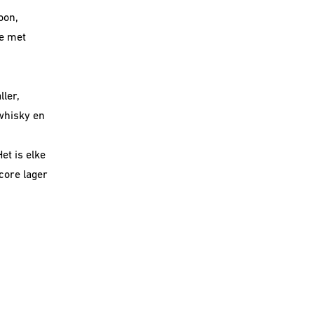
oon,
te met
ler,
whisky en
et is elke
core lager