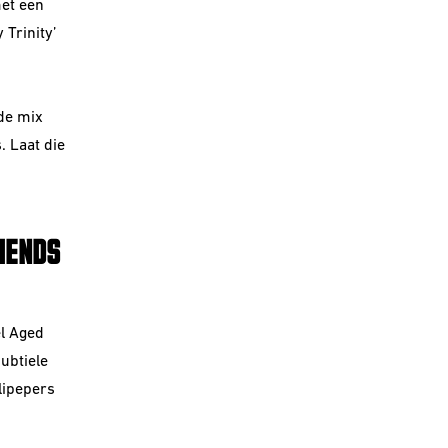
et een
 Trinity’
de mix
. Laat die
IENDS
l Aged
ubtiele
lipepers