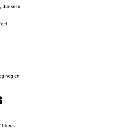
, donkere
fect
aag nog en
S
? Check