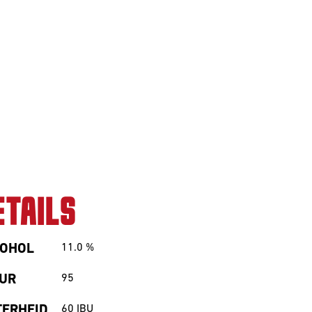
ETAILS
OHOL
11.0
%
UR
95
TERHEID
60
IBU