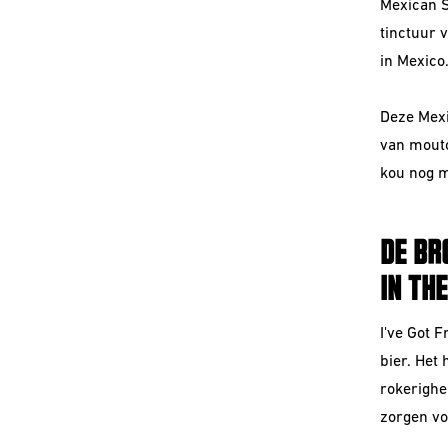
Mexican S
tinctuur v
in Mexico
Deze Mexi
van moutc
kou nog m
DE BR
IN TH
I've Got 
bier. Het
rokerighe
zorgen v