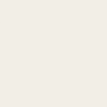
!
!
!