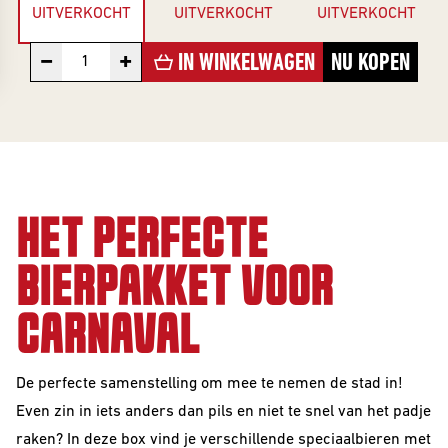
Collabs
Evenementenkalender
UITVERKOCHT
UITVERKOCHT
UITVERKOCHT
ONLY
Info
Merch
INFORMATIE
−
+
IN WINKELWAGEN
NU KOPEN
Informatie &
Cadeau
inschrijven
Investeer
INFORMATIE
Gastbieren
Beer Club
account
Over Frontaal
INVESTOR
Beer Club
Rondleiding
SERIES
HET PERFECTE
Exclusives
Brouwerij
EXCLUSIVES
Alle Series
Vacatures
BIERPAKKET VOOR
Investor
Exclusives
Core Range
Blogs
BEER CLUB
CARNAVAL
10 Years
Contact
DROPS
Editions
De perfecte samenstelling om mee te nemen de stad in!
Beer Club
Great Minds
Even zin in iets anders dan pils en niet te snel van het padje
Edities
Serie
raken? In deze box vind je verschillende speciaalbieren met