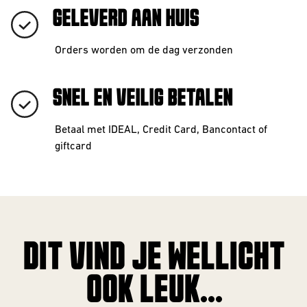
GELEVERD AAN HUIS
Barrel Aged
IPA
Orders worden om de dag verzonden
NEIPA
SNEL EN VEILIG BETALEN
Sour
Betaal met IDEAL, Credit Card, Bancontact of
giftcard
Beer Club
DIT VIND JE WELLICHT
Join our beerclub now!
OOK LEUK...