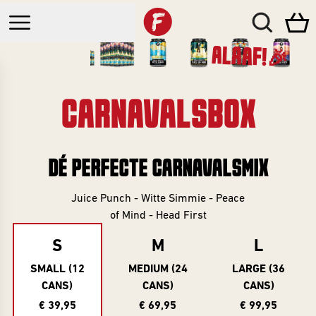
ALAAF!🎉
CARNAVALSBOX
Webshop
Bars
DÉ PERFECTE CARNAVALSMIX
CATEGORIEËN
Juice Punch - Witte Simmie - Peace
Brouwcafé
Events
Alle Bieren
of Mind - Head First
Breda
Nieuw
S
M
L
Beer Club
Brewda
Sale
SMALL (12
MEDIUM (24
LARGE (36
Bottleshop
Zomerbierfestival
CANS)
CANS)
CANS)
Bierpakketten
Breda
Investeer
€ 39,95
€ 69,95
€ 99,95
BEER CLUB