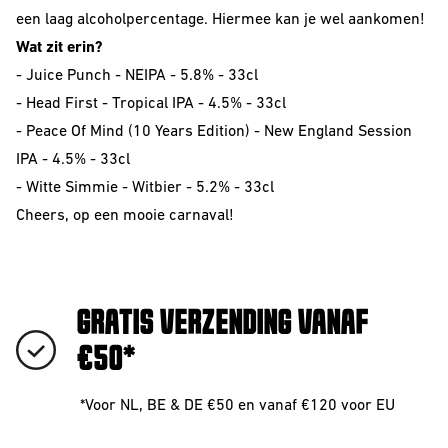
VOOR
The Beer Club
een laag alcoholpercentage. Hiermee kan je wel aankomen!
Smooth
BEDRIJVEN
Podcast
Criminals
Wat zit erin?
-
Juice Punch - NEIPA - 5.8% - 33cl
Huurbrouwen
For The Love Of
-
Head First - Tropical IPA - 4.5% - 33cl
Hops
Downloads
-
Peace Of Mind (10 Years Edition) - New England Session
BEER CLUB
Piece of Cake
IPA - 4.5% - 33cl
BIEREN
-
Witte Simmie - Witbier - 5.2% - 33cl
Cheers, op een mooie carnaval!
Beer Club Trial
STIJLEN
Bieren
bijbestellen
Alle Stijlen
GRATIS VERZENDING VANAF
Bokbier
€50*
Alcohol Vrij /
Arm
*Voor NL, BE & DE €50 en vanaf €120 voor EU
Donkere Bieren