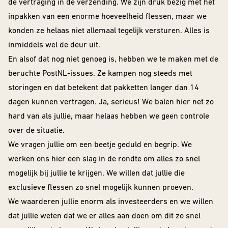
VOOR
de vertraging in de verzending. We zijn druk bezig met het
The Beer Club
Smooth
BEDRIJVEN
inpakken van een enorme hoeveelheid flessen, maar we
Podcast
Criminals
konden ze helaas niet allemaal tegelijk versturen. Alles is
Huurbrouwen
For The Love Of
inmiddels wel de deur uit.
Hops
En alsof dat nog niet genoeg is, hebben we te maken met de
Downloads
BEER CLUB
beruchte PostNL-issues. Ze kampen nog steeds met
Piece of Cake
BIEREN
storingen en dat betekent dat pakketten langer dan 14
dagen kunnen vertragen. Ja, serieus! We balen hier net zo
Beer Club Trial
hard van als jullie, maar helaas hebben we geen controle
STIJLEN
over de situatie.
Bieren
bijbestellen
We vragen jullie om een beetje geduld en begrip. We
Alle Stijlen
werken ons hier een slag in de rondte om alles zo snel
Bokbier
mogelijk bij jullie te krijgen. We willen dat jullie die
exclusieve flessen zo snel mogelijk kunnen proeven.
Alcohol Vrij /
Arm
We waarderen jullie enorm als investeerders en we willen
dat jullie weten dat we er alles aan doen om dit zo snel
Donkere Bieren