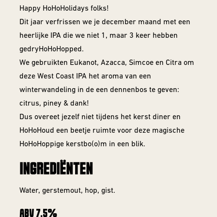
Happy HoHoHolidays folks!
Barrel Aged
Dit jaar verfrissen we je december maand met een
IPA
heerlijke IPA die we niet 1, maar 3 keer hebben
gedryHoHoHopped.
NEIPA
We gebruikten Eukanot, Azacca, Simcoe en Citra om
Sour
deze West Coast IPA het aroma van een
winterwandeling in de een dennenbos te geven:
citrus, piney & dank!
Dus overeet jezelf niet tijdens het kerst diner en
HoHoHoud een beetje ruimte voor deze magische
HoHoHoppige kerstbo(o)m in een blik.
Beer Club
INGREDIËNTEN
Join our beerclub now!
Water, gerstemout, hop, gist.
ABV 7.5%