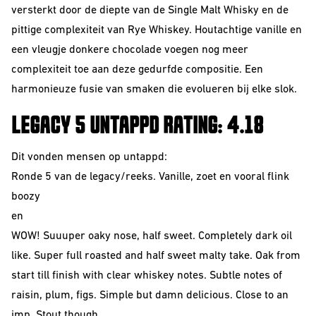
Sour
versterkt door de diepte van de Single Malt Whisky en de
pittige complexiteit van Rye Whiskey. Houtachtige vanille en
een vleugje donkere chocolade voegen nog meer
complexiteit toe aan deze gedurfde compositie. Een
harmonieuze fusie van smaken die evolueren bij elke slok.
LEGACY 5 UNTAPPD RATING: 4.18
Dit vonden mensen op untappd:
Ronde 5 van de legacy/reeks. Vanille, zoet en vooral flink
boozy
Beerclub
en
Join our beerclub
WOW! Suuuper oaky nose, half sweet. Completely dark oil
now!
like. Super full roasted and half sweet malty take. Oak from
start till finish with clear whiskey notes. Subtle notes of
raisin, plum, figs. Simple but damn delicious. Close to an
imp. Stout though.