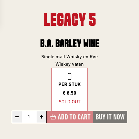
Gifts
Event
overview
Info
LEGACY 5
SERIES
About
Frontaal
B.A. BARLEY WINE
All Series
Core Range
Single malt Whisky en Rye
Jobs
Wiskey vaten
Great Minds
Series
Contact
PER STUK
Smooth
€ 8,50
Criminals
Rental
SOLD OUT
For The Love
brewing
−
+
Of Hops
ADD TO CART
BUY IT NOW
Piece of Cake