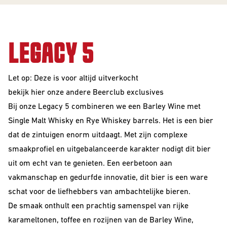
10 Years
Editions
LEGACY 5
BEER
Let op: Deze is voor altijd uitverkocht
STYLES
bekijk hier onze andere
Beerclub exclusives
All Styles
Bij onze Legacy 5 combineren we een Barley Wine met
Single Malt Whisky en Rye Whiskey barrels. Het
is een bier
Alcohol Vrij /
dat de zintuigen enorm uitdaagt. Met zijn complexe
Arm
smaakprofiel en uitgebalanceerde karakter nodigt dit bier
Barrel Aged
uit om echt van te genieten. Een eerbetoon aan
vakmanschap en gedurfde innovatie, dit bier is een ware
Donkere
Bieren
schat voor de liefhebbers van ambachtelijke bieren.
De smaak onthult een prachtig samenspel van rijke
IPA
karameltonen, toffee en rozijnen van de Barley Wine,