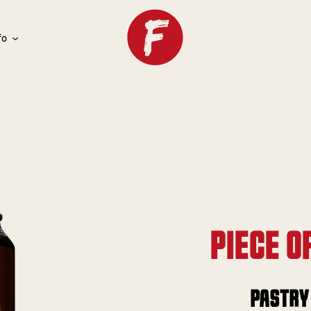
fo
PIECE O
PASTRY