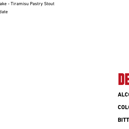
Cake - Tiramisu Pastry Stout
 date
D
ALC
COL
BIT