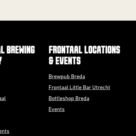
L BREWING
FRONTAAL LOCATIONS
Y
& EVENTS
Brewpub Breda
Frontaal Little Bar Utrecht
aal
Bottleshop Breda
Events
ents