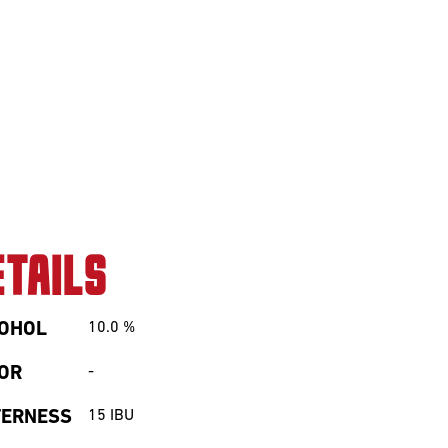
ETAILS
OHOL
10.0
%
OR
-
TERNESS
15
IBU