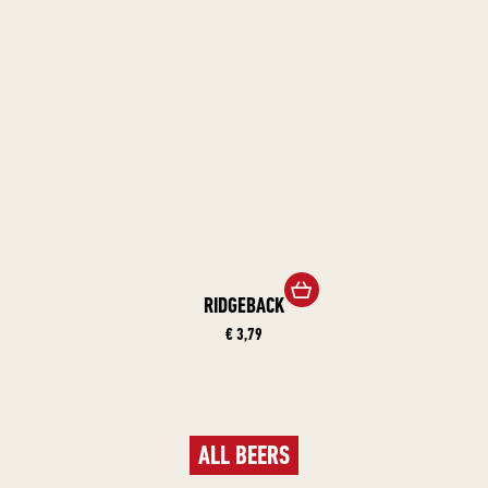
RIDGEBACK
€ 3,79
ALL BEERS