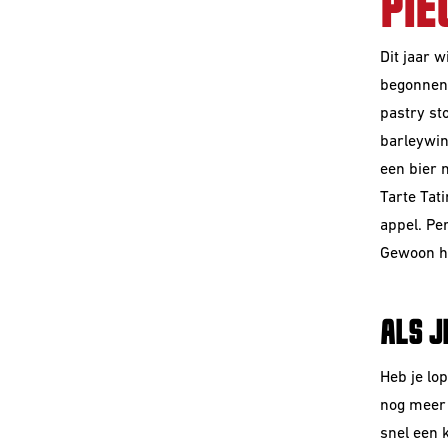
PIE
Dit jaar 
begonnen 
pastry st
barleywin
een bier 
Tarte Tat
appel. Per
Gewoon he
ALS J
Heb je lo
nog meer 
snel een 