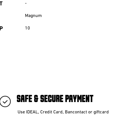
T
-
Magnum
P
10
SAFE & SECURE PAYMENT
Use IDEAL, Credit Card, Bancontact or giftcard