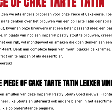
CE OF CAKE TARTE TATIN
wilden we iets anders proberen voor onze Piece of Cake-serie. To
na te denken over het brouwen van een op Tarte Tatin geïnspir
out, kwamen onze brouwers met een beter passend idee: een pa
e. In plaats van nog een imperial pastry stout te brouwen, creë
met een rijk, vol mondgevoel en smaken die doen denken aan een 
in-taart. Denk aan complexe lagen van mout, plakkerige karamel, 
fect om te nippen of als dessertbier.
erlijk!
E PIECE OF CAKE TARTE TATIN LEKKER VIN
pen smullen van deze Imperial Pastry Stout? Goed nieuws, Fronta
heerlijke Stouts en uiteraard ook andere bieren in het assortim
kijkje op onderstaande pagina's.