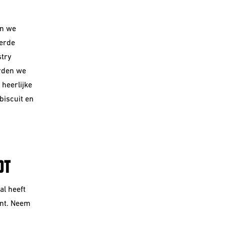
en we
eerde
stry
erden we
heerlijke
biscuit en
DT
al heeft
ent. Neem