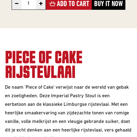
10 Years
−
+
ADD TO CART
BUY IT NOW
Editions
BEER
STYLES
PIECE OF CAKE
All Styles
RIJSTEVLAAI
Alcohol Vrij /
Arm
De naam 'Piece of Cake' verwijst naar de wereld van gebak
Barrel Aged
en zoetigheden. Deze Imperial Pastry Stout is een
eerbetoon aan de klassieke Limburgse rijstevlaai. Met een
Donkere
heerlijke smaakervaring van
zijdezachte tonen van romige
Bieren
vanille, volle melkrijst en een vleugje gebrande suiker, doet
IPA
dit je echt denken aan een heerlijke rijstevlaai, vers gehaald