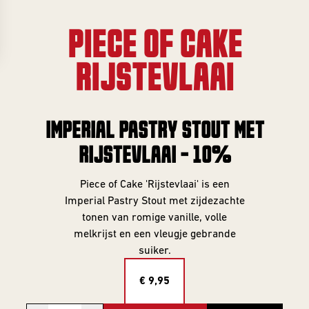
Gifts
Event
overview
Info
PIECE OF CAKE
SERIES
RIJSTEVLAAI
About
Frontaal
All Series
IMPERIAL PASTRY STOUT MET
Core Range
Jobs
RIJSTEVLAAI - 10%
Great Minds
Series
Contact
Piece of Cake 'Rijstevlaai' is een
Smooth
Imperial Pastry Stout met zijdezachte
Criminals
tonen van romige vanille, volle
Rental
melkrijst en een vleugje gebrande
For The Love
brewing
suiker.
Of Hops
€ 9,95
Piece of Cake