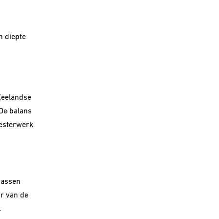
n diepte
Zeelandse
De balans
eesterwerk
passen
ur van de
.