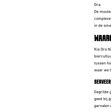
Ora.
De mouten
complexe 
in de sma
WAARO
Kia Ora N
biercultu
tussen ho
waar we tr
SERVEER
Gegrilde 
goed bij g
garnalen 