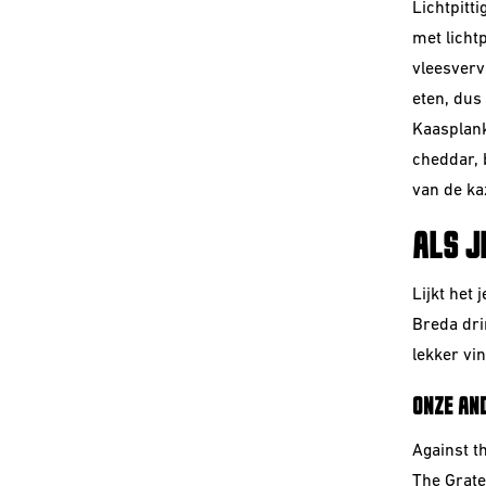
Lichtpitt
met licht
vleesverv
eten, dus
Kaasplank
cheddar, 
van de ka
ALS J
Lijkt het
Breda dri
lekker vi
ONZE AND
Against t
The Grate