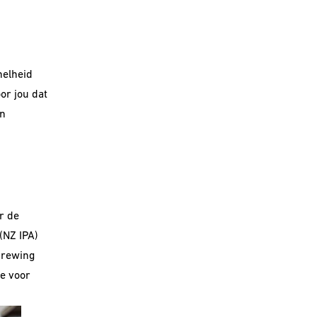
nelheid
or jou dat
n
r de
 (NZ
IPA)
Brewing
e voor