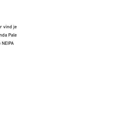
r vind je
nda Pale
e NEIPA