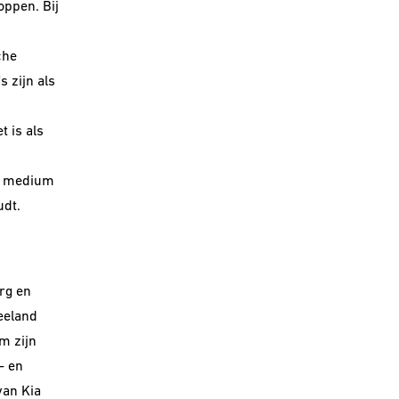
oppen. Bij
che
s zijn als
 is als
en medium
udt.
rg en
eeland
m zijn
- en
van Kia