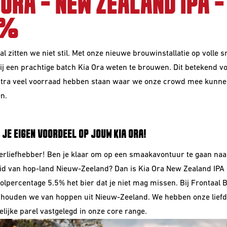
 ORA - NEW ZEALAND IPA -
5%
al zitten we niet stil. Met onze nieuwe brouwinstallatie op volle s
j een prachtige batch Kia Ora weten te brouwen. Dit betekend vo
tra veel voorraad hebben staan waar we onze crowd mee kunne
n.
 JE EIGEN VOORDEEL OP JOUW KIA ORA!
ierliefhebber! Ben je klaar om op een smaakavontuur te gaan naa
d van hop-land Nieuw-Zeeland? Dan is Kia Ora New Zealand IPA
olpercentage 5.5% het bier dat je niet mag missen. Bij Frontaal 
ouden we van hoppen uit Nieuw-Zeeland. We hebben onze liefd
elijke parel vastgelegd in onze core range.