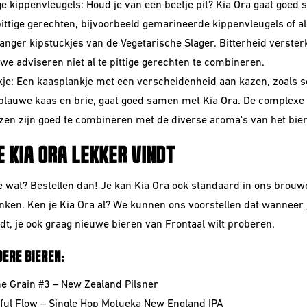
ige kippenvleugels: Houd je van een beetje pit? Kia Ora gaat goed
pittige gerechten, bijvoorbeeld gemarineerde kippenvleugels of al
anger kipstuckjes van de Vegetarische Slager. Bitterheid versterkt
 we adviseren niet al te pittige gerechten te combineren.
je: Een kaasplankje met een verscheidenheid aan kazen, zoals 
blauwe kaas en brie, gaat goed samen met Kia Ora. De complex
zen zijn goed te combineren met de diverse aroma's van het bier
E KIA ORA LEKKER VINDT
 je wat? Bestellen dan! Je kan Kia Ora ook standaard in ons
brouw
nken. Ken je Kia Ora al?
We kunnen ons voorstellen dat wanneer 
ndt, je ook graag nieuwe bieren van Frontaal wilt proberen.
ERE BIEREN:
he Grain #3 – New Zealand Pilsner
ful Flow – Single Hop Motueka New England IPA