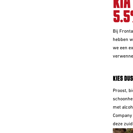
KIA
5.
Bij Fronta
hebben wi
we een ex
verwenne
KIES DUS
Proost, b
schoonhei
met alcoh
Company h
deze zuid