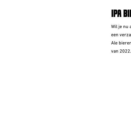
IPA B
Wil je nu
een verza
Ale
biere
van 2022