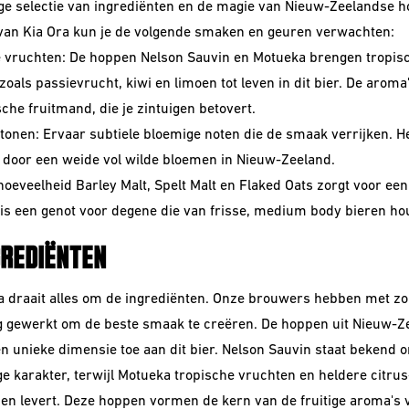
ge selectie van ingrediënten en de magie van Nieuw-Zeelandse h
 van Kia Ora kun je de volgende smaken en geuren verwachten:
 vruchten: De hoppen Nelson Sauvin en Motueka brengen tropis
oals passievrucht, kiwi en limoen tot leven in dit bier. De aroma'
che fruitmand, die je zintuigen betovert.
tonen: Ervaar subtiele bloemige noten die de smaak verrijken. Het
door een weide vol wilde bloemen in Nieuw-Zeeland.
hoeveelheid Barley Malt, Spelt Malt en Flaked Oats zorgt voor e
 is een genot voor degene die van frisse, medium body bieren ho
GREDIËNTEN
ra draait alles om de ingrediënten. Onze brouwers hebben met zo
g gewerkt om de beste smaak te creëren. De hoppen uit Nieuw-Z
n unieke dimensie toe aan dit bier. Nelson Sauvin staat bekend o
ge karakter, terwijl Motueka tropische vruchten en heldere citrus
en levert. Deze hoppen vormen de kern van de fruitige aroma's 