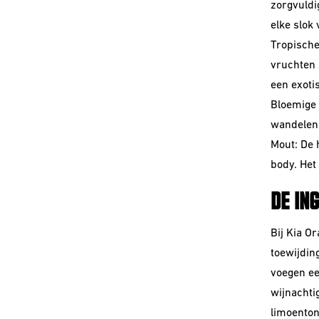
zorgvuldi
elke slok
Tropische
vruchten z
een exotis
Bloemige 
wandelen 
Mout: De 
body. Het
DE IN
Bij Kia O
toewijdin
voegen ee
wijnachti
limoenton