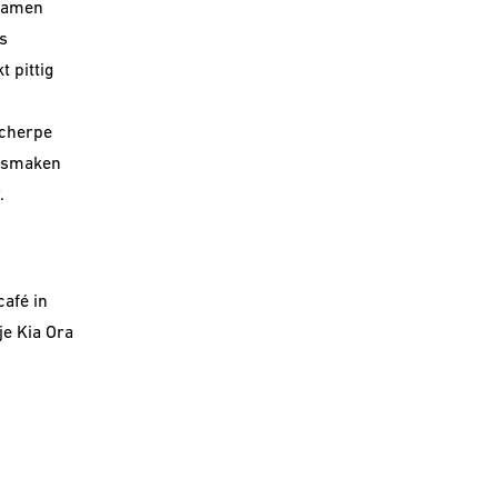
 samen
s
 pittig
scherpe
e smaken
.
café
in
je Kia Ora