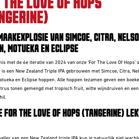
 THE LOVE OF HOPS
NGERINE)
MAAKEXPLOSIE VAN SIMCOE, CITRA, NELS
N, MOTUEKA EN ECLIPSE
is met de 6e iteratie van 2024 van onze ‘For The Love Of Hops’ s
 is een New Zealand Triple IPA gebrouwen met
Simcoe, Citra, Ne
otueka en Eclipse
hoppen. Alle hoppen tezamen geven een boeke
itrus tonen gemengd met tropisch fruit, witte wijndruiven en een
il.
E FOR THE LOVE OF HOPS (TANGERINE) LE
naller van een New Zealand triple IPA kun je natuurlijk niet wach