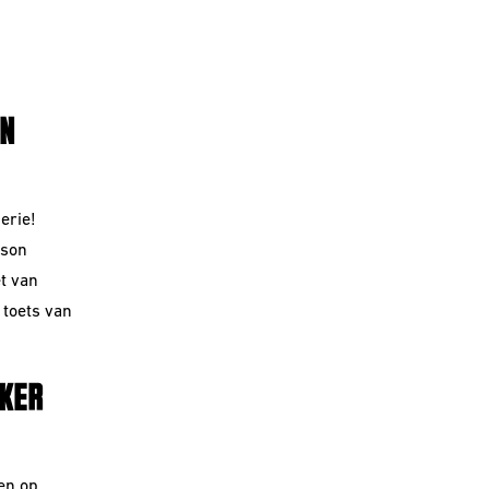
ON
erie!
lson
t van
 toets van
KKER
ten op