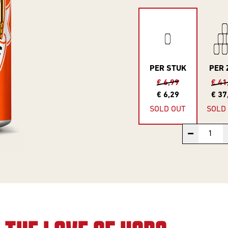
PER STUK
PER 
€ 6,99
€ 41
€ 6,29
€ 37
SOLD OUT
SOLD
−