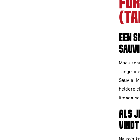
FOR
(TA
EEN S
SAUVI
Maak kenn
Tangerine
Sauvin, M
heldere c
limoen sch
ALS J
VINDT
Na zo'n k