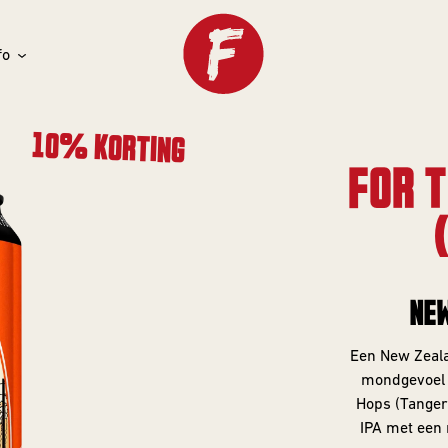
fo
10% KORTING
FOR T
NEW
Een New Zealan
mondgevoel e
Hops (Tangeri
IPA met een