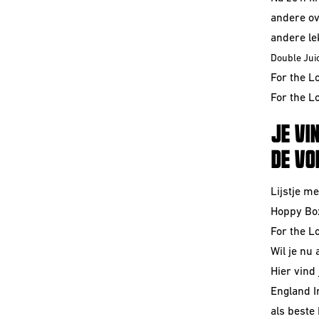
andere ov
andere le
Double Jui
For the L
For the L
JE VI
DE VO
Lijstje m
Hoppy Bo
For the L
Wil je nu 
Hier vind
England I
als beste