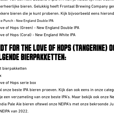
erheerlijke bieren. Gelukkig heeft Frontaal Brewing Company ge
kkere bieren die je kunt proberen. Kijk bijvoorbeeld eens hierond
ce Punch - New England Double IPA
ove of Hops (Green) - New England Double IPA
ove of Hops (Coral) - New England White IPA
NDT
FOR THE LOVE OF HOPS (
TANGERINE
)
OO
LGENDE BIERPAKKETTEN:
et bierpakketten
x
ove of Hops serie box
al onze
beste IPA
bieren proeven. Kijk dan ook eens in onze catego
 je een verzameling van onze beste IPA’s. Maar bekijk ook onze
N
ndia Pale Ale
bieren oftewel onze
NEIPA’s
met onze bekroonde Ju
 NEIPA van 2022.