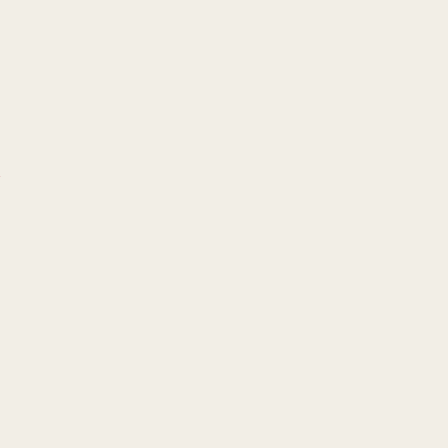
!
!
!