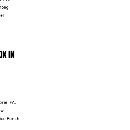
noeg
er.
K IN
rie IPA.
ew
ice Punch