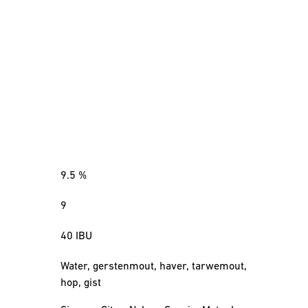
9.5
%
9
40
IBU
Water, gerstenmout, haver, tarwemout,
hop, gist