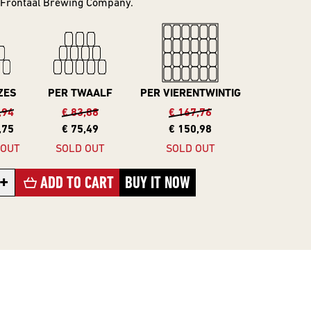
Frontaal Brewing Company.
ZES
PER TWAALF
PER VIERENTWINTIG
,94
€ 83,88
€ 167,76
,75
€ 75,49
€ 150,98
 OUT
SOLD OUT
SOLD OUT
+
ADD TO CART
BUY IT NOW