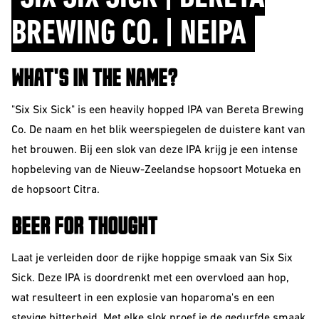
Sour
BREWING CO. | NEIPA
WHAT'S IN THE NAME?
"Six Six Sick" is een heavily hopped IPA van Bereta Brewing
Co. De naam en het blik weerspiegelen de duistere kant van
het brouwen. Bij een slok van deze IPA krijg je een intense
hopbeleving van de Nieuw-Zeelandse hopsoort Motueka en
de hopsoort Citra.
Beerclub
BEER FOR THOUGHT
Join our beerclub
now!
Laat je verleiden door de rijke hoppige smaak van Six Six
Sick. Deze IPA is doordrenkt met een overvloed aan hop,
wat resulteert in een explosie van hoparoma's en een
stevige bitterheid. Met elke slok proef je de gedurfde smaak