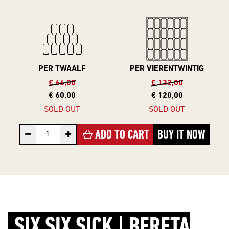
10 Years
Editions
BEER
PER TWAALF
PER VIERENTWINTIG
STYLES
€ 66,00
€ 132,00
€ 60,00
€ 120,00
All Styles
SOLD OUT
SOLD OUT
Alcohol Vrij /
−
+
ADD TO CART
BUY IT NOW
Arm
Barrel Aged
Donkere
Bieren
IPA
SIX SIX SICK | BERETA