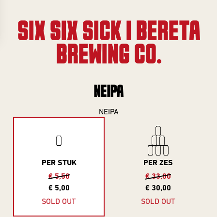
Gifts
Event
overview
Info
SIX SIX SICK | BERETA
SERIES
BREWING CO.
About
Frontaal
All Series
NEIPA
Core Range
Jobs
Great Minds
NEIPA
Series
Contact
Smooth
Criminals
Rental
PER STUK
PER ZES
For The Love
brewing
€ 5,50
€ 33,00
Of Hops
€ 5,00
€ 30,00
Piece of Cake
SOLD OUT
SOLD OUT