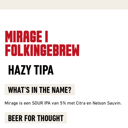
10 Years
Editions
MIRAGE |
BEER
STYLES
FOLKINGEBREW
All Styles
HAZY TIPA
Alcohol Vrij /
Arm
WHAT'S IN THE NAME?
Barrel Aged
Donkere
Mirage is een
SOUR IPA van 5% met Citra en Nelson Sauvin.
Bieren
BEER FOR THOUGHT
IPA