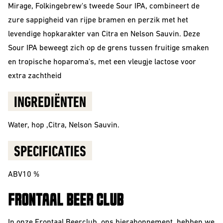
Sour
Mirage, Folkingebrew's tweede Sour IPA, combineert de
zure sappigheid van rijpe bramen en perzik met het
levendige hopkarakter van Citra en Nelson Sauvin. Deze
Sour IPA beweegt zich op de grens tussen fruitige smaken
en tropische hoparoma's, met een vleugje lactose voor
extra zachtheid
INGREDIËNTEN
Water, hop
,Citra, Nelson Sauvin.
Beerclub
SPECIFICATIES
Join our beerclub
ABV10 %
now!
FRONTAAL BEER CLUB
In onze Frontaal Beerclub, ons bierabonnement, hebben we