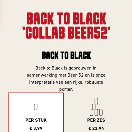
Gifts
Event
overview
Info
BACK TO BLACK
SERIES
'COLLAB BEER52'
About
Frontaal
All Series
BACK TO BLACK
Core Range
Jobs
Great Minds
Back to Black is gebrouwen in
Series
samenwerking met Beer 52 en is onze
Contact
interpretatie van een rijke, robuuste
Smooth
porter.
Criminals
Rental
For The Love
brewing
Of Hops
PER STUK
PER ZES
Piece of Cake
€ 3,99
€ 23,94