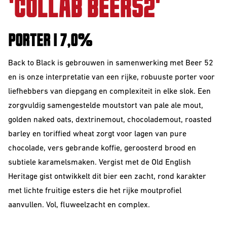
'COLLAB BEER52'
Sour
PORTER | 7,0%
Back to Black is gebrouwen in samenwerking met Beer 52
en is onze interpretatie van een rijke, robuuste porter voor
liefhebbers van diepgang en complexiteit in elke slok. Een
zorgvuldig samengestelde moutstort van pale ale mout,
golden naked oats, dextrinemout, chocolademout, roasted
barley en toriffied wheat zorgt voor lagen van pure
chocolade, vers gebrande koffie, geroosterd brood en
Beerclub
subtiele karamelsmaken. Vergist met de Old English
Join our beerclub
Heritage gist ontwikkelt dit bier een zacht, rond karakter
now!
met lichte fruitige esters die het rijke moutprofiel
aanvullen. Vol, fluweelzacht en complex.