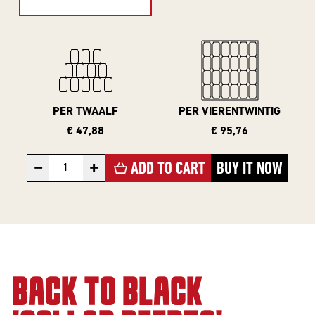
10 Years
Editions
BEER
PER TWAALF
PER VIERENTWINTIG
STYLES
€ 47,88
€ 95,76
All Styles
−
+
ADD TO CART
BUY IT NOW
Alcohol Vrij /
Arm
Barrel Aged
Donkere
Bieren
BACK TO BLACK
IPA