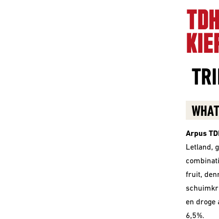
TDH
KIE
TRI
WHAT
Arpus TD
Letland, 
combinati
fruit, de
schuimkra
en droge 
6,5%.