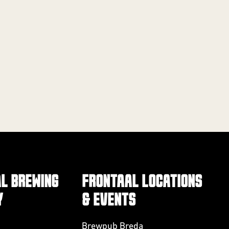
L BREWING
FRONTAAL LOCATIONS
Y
& EVENTS
Brewpub Breda