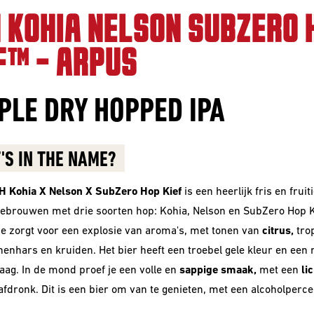
 KOHIA NELSON SUBZERO 
F™ - ARPUS
PLE DRY HOPPED IPA
'S IN THE NAME?
H Kohia X Nelson X SubZero Hop Kief
is een heerlijk fris en fruiti
gebrouwen met drie soorten hop: Kohia, Nelson en SubZero Hop K
e zorgt voor een explosie van aroma's, met tonen van
citrus,
tro
nnenhars en kruiden. Het bier heeft een troebel gele kleur en een
ag. In de mond proef je een volle en
sappige smaak,
met een
li
afdronk. Dit is een bier om van te genieten, met een alcoholperc