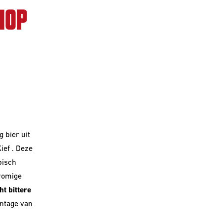
HOP
g bier uit
ief . Deze
pisch
 romige
cht bittere
entage van