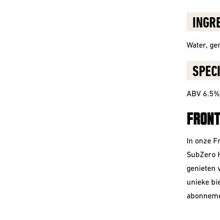
INGR
Water, ge
SPECI
ABV 6.5%
FRONT
In onze F
SubZero H
genieten v
unieke bi
abonnem