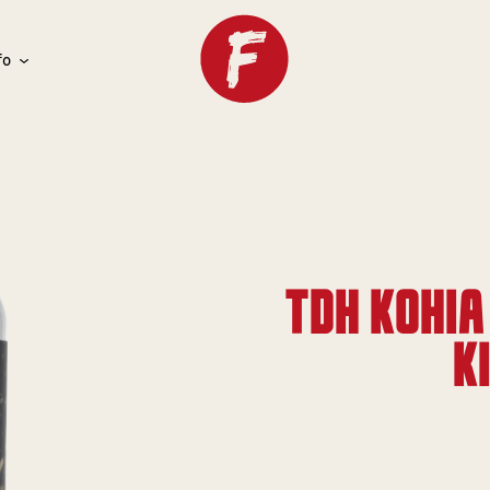
fo
TDH KOHIA
K