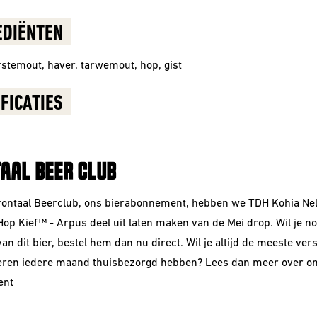
EDIËNTEN
rstemout, haver, tarwemout, hop, gist
FICATIES
AAL BEER CLUB
rontaal Beerclub, ons bierabonnement, hebben we TDH Kohia Ne
op Kief™ - Arpus deel uit laten maken van de
Mei
drop. Wil je n
an dit bier, bestel hem dan nu direct. Wil je altijd de meeste ver
eren iedere maand thuisbezorgd hebben? Lees dan meer over o
ent