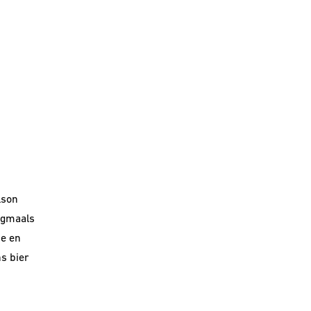
lson
ogmaals
se en
ns
bier