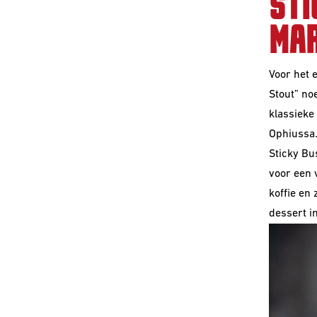
STI
MAR
Voor het 
Stout” no
klassieke
Ophiussa
Sticky Bu
voor een 
koffie en
dessert i