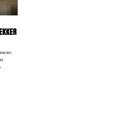
LEKK
ER
bieren,
pt.
%