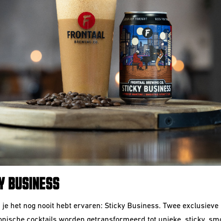
Y BUSINESS
s je het nog nooit hebt ervaren: Sticky Business. Twee exclusieve 
onische cocktails worden getransformeerd tot unieke, sticky, sm