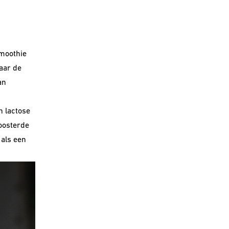
Smoothie
naar de
an
 lactose
oosterde
 als een