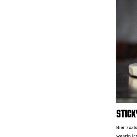
STICK
Bier zoal
waarin ic