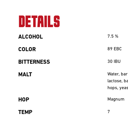
DETAILS
ALCOHOL
7.5
%
COLOR
89 EBC
BITTERNESS
30
IBU
MALT
Water, bar
lactose, b
hops, yeas
HOP
Magnum
TEMP
7