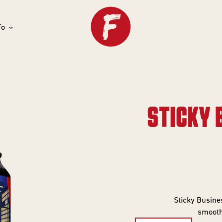
fo
STICKY 
Sticky Busines
smooth