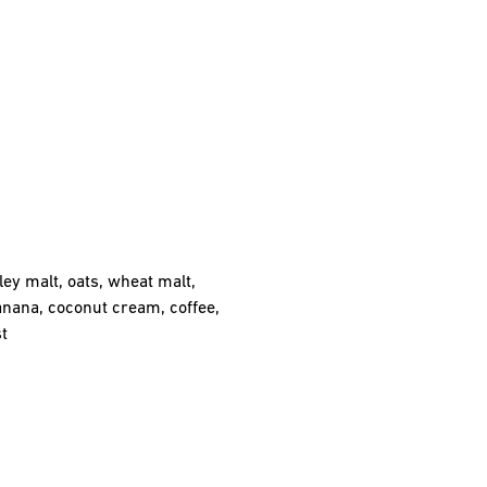
ley malt, oats, wheat malt,
anana, coconut cream, coffee,
t