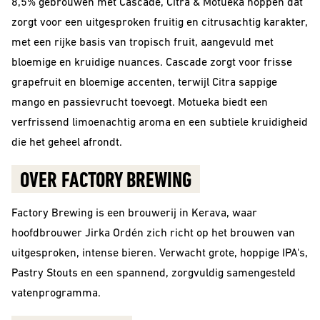
8,5% gebrouwen met Cascade, Citra & Motueka hoppen dat
Sour
zorgt voor een uitgesproken fruitig en citrusachtig karakter,
met een rijke basis van tropisch fruit, aangevuld met
bloemige en kruidige nuances. Cascade zorgt voor frisse
grapefruit en bloemige accenten, terwijl Citra sappige
mango en passievrucht toevoegt. Motueka biedt een
verfrissend limoenachtig aroma en een subtiele kruidigheid
die het geheel afrondt.
OVER FACTORY BREWING
Beerclub
Factory Brewing is een brouwerij in Kerava, waar
hoofdbrouwer Jirka Ordén zich richt op het brouwen van
Join our beerclub
now!
uitgesproken, intense bieren. Verwacht grote, hoppige IPA's,
Pastry Stouts en een spannend, zorgvuldig samengesteld
vatenprogramma.