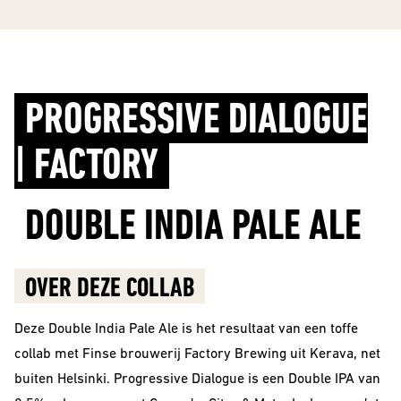
10 Years
Editions
PROGRESSIVE DIALOGUE
BEER
STYLES
| FACTORY
All Styles
DOUBLE INDIA PALE ALE
Alcohol Vrij /
Arm
Barrel Aged
OVER DEZE COLLAB
Donkere
Deze Double India Pale Ale is het resultaat van een toffe
Bieren
collab met Finse brouwerij Factory Brewing uit Kerava, net
IPA
buiten Helsinki. Progressive Dialogue is een Double IPA van