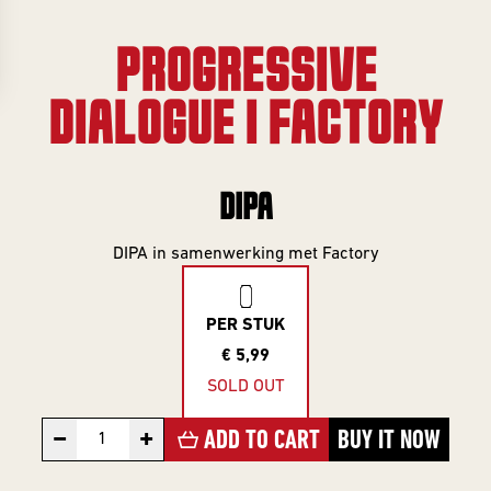
Gifts
Event
overview
Info
PROGRESSIVE
SERIES
DIALOGUE | FACTORY
About
Frontaal
All Series
DIPA
Core Range
Jobs
Great Minds
DIPA in samenwerking met Factory
Series
Contact
Smooth
PER STUK
Criminals
€ 5,99
Rental
For The Love
SOLD OUT
brewing
Of Hops
−
+
ADD TO CART
BUY IT NOW
Piece of Cake