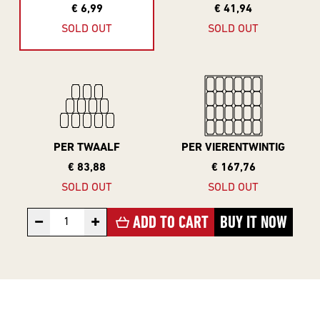
10 Years
€ 6,99
€ 41,94
Editions
SOLD OUT
SOLD OUT
BEER
STYLES
PER TWAALF
PER VIERENTWINTIG
All Styles
€ 83,88
€ 167,76
Alcohol Vrij /
SOLD OUT
SOLD OUT
Arm
−
+
ADD TO CART
BUY IT NOW
Barrel Aged
Donkere
Bieren
IPA