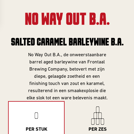
Gifts
Event
overview
Info
NO WAY OUT B.A.
SERIES
About
Frontaal
SALTED CARAMEL BARLEYWINE B.A.
All Series
Core Range
No Way Out B.A., de onweerstaanbare
Jobs
barrel aged barleywine van Frontaal
Great Minds
Brewing Company, betovert met zijn
Series
diepe, gelaagde zoetheid en een
Contact
finishing touch van zout en karamel,
Smooth
resulterend in een smaakexplosie die
Criminals
Rental
elke slok tot een ware belevenis maakt.
For The Love
brewing
Of Hops
Piece of Cake
PER STUK
PER ZES