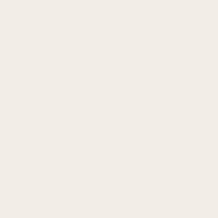
!
!
!
!