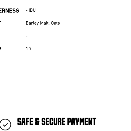
ERNESS
-
IBU
T
Barley Malt, Oats
-
P
10
SAFE & SECURE PAYMENT