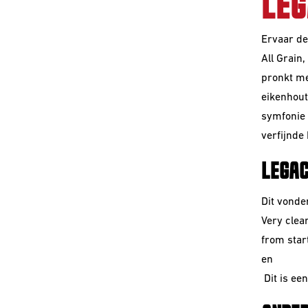
LEG
Ervaar de
All Grain
pronkt me
eikenhout
symfonie 
verfijnde
LEGAC
Dit vond
Very clea
from start
en
Dit is een