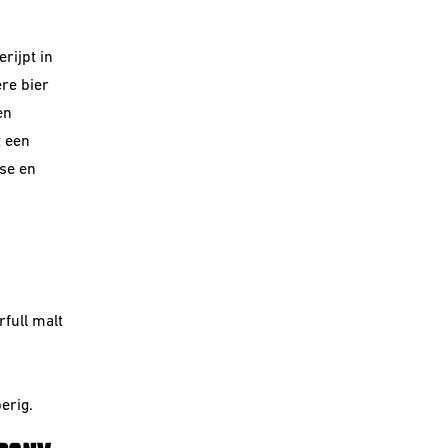
rijpt in
re bier
en
t een
sse en
full malt
erig.