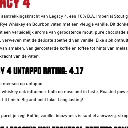
ACY 4
 aantrekkingskracht van Legacy 4, een 10% B.A. Imperial Stout ge
, Rye Whiskey en Bourbon vaten met een vleugje vanille. Dit donke
t een verleidelijk aroma van geroosterde mout, pure chocolade 
, verweven met de delicate zoetheid van vanille. Elke slok onthul
van smaken, van geroosterde koffie en toffee tot hints van mela
 kracht van de vaten.
Y 4 UNTAPPD RATING: 4.17
en mensen op untappd:
r whiskey oak influence, both on nose and in taste. Roasted power
 till finish. Big and bold take. Long lasting!
 pareltje zeg! Koffie, vanille, boozyness is subtiel aanwezig, strop