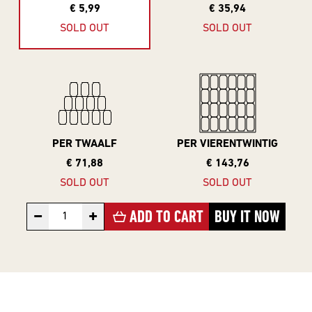
10 Years
€ 5,99
€ 35,94
Editions
SOLD OUT
SOLD OUT
BEER
STYLES
PER TWAALF
PER VIERENTWINTIG
All Styles
€ 71,88
€ 143,76
Alcohol Vrij /
SOLD OUT
SOLD OUT
Arm
−
+
ADD TO CART
BUY IT NOW
Barrel Aged
Donkere
Bieren
IPA