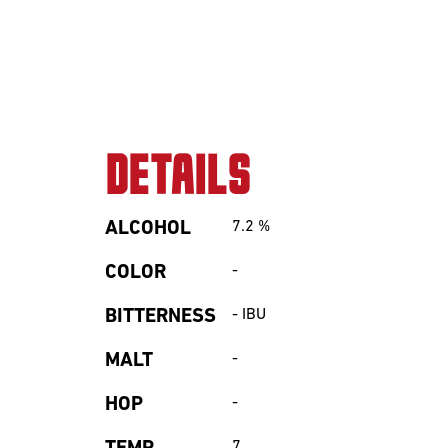
DETAILS
ALCOHOL
7.2
%
COLOR
-
BITTERNESS
-
IBU
MALT
-
HOP
-
7