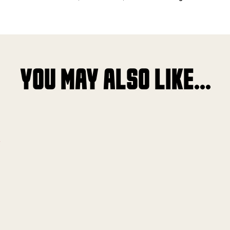
YOU MAY ALSO LIKE...
!
!
!
!
!