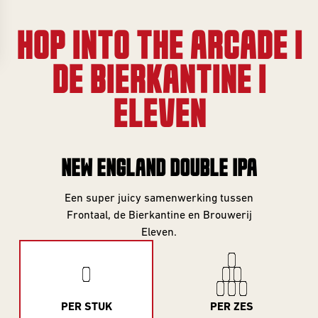
Gifts
Event
overview
Info
HOP INTO THE ARCADE |
SERIES
DE BIERKANTINE |
About
Frontaal
All Series
ELEVEN
Core Range
Jobs
Great Minds
NEW ENGLAND DOUBLE IPA
Series
Contact
Een super juicy samenwerking tussen
Smooth
Frontaal, de Bierkantine en Brouwerij
Criminals
Rental
Eleven.
For The Love
brewing
Of Hops
Piece of Cake
PER STUK
PER ZES