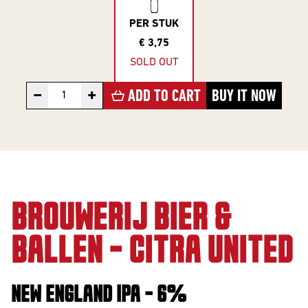
10 Years
Editions
PER STUK
€ 3,75
SOLD OUT
BEER
−
+
ADD TO CART
BUY IT NOW
STYLES
All Styles
Alcohol Vrij /
Arm
BROUWERIJ BIER &
Barrel Aged
BALLEN - CITRA UNITED
Donkere
Bieren
IPA
NEW ENGLAND IPA - 6%