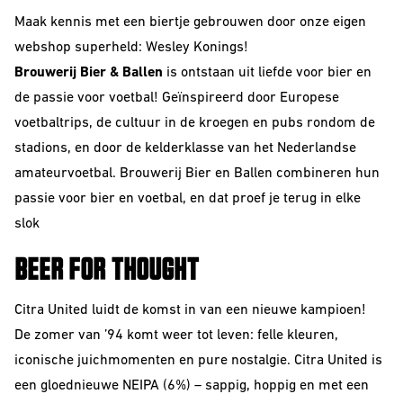
Sour
Maak kennis met een biertje gebrouwen door onze eigen
webshop superheld: Wesley Konings!
Brouwerij Bier & Ballen
is ontstaan uit liefde voor bier en
de passie voor voetbal! Geïnspireerd door Europese
voetbaltrips, de cultuur in de kroegen en pubs rondom de
stadions, en door de kelderklasse van het Nederlandse
amateurvoetbal. Brouwerij Bier en Ballen combineren hun
passie voor bier en voetbal, en dat proef je terug in elke
slok
BEER FOR THOUGHT
Beerclub
Join our beerclub
Citra United luidt de komst in van een nieuwe kampioen!
now!
De zomer van ’94 komt weer tot leven: felle kleuren,
iconische juichmomenten en pure nostalgie. Citra United is
een gloednieuwe NEIPA (6%) – sappig, hoppig en met een